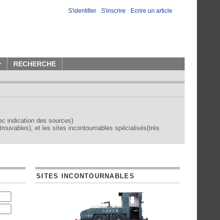
S'identifier
-
S'inscrire
-
Ecrire un article
r
RECHERCHE
vec indication des sources)
trouvables), et les sites incontournables spécialisés(très
SITES INCONTOURNABLES