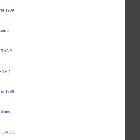
rre 1939
uerre
ERNA ?
RNA ?
rre 1939
ations
e L'AUDE