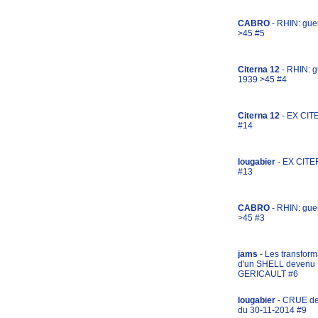
CABRO
- RHIN: gue
>45 #5
Citerna 12
- RHIN: g
1939 >45 #4
Citerna 12
- EX CIT
#14
lougabier
- EX CITE
#13
CABRO
- RHIN: gue
>45 #3
jams
- Les transform
d'un SHELL devenu
GERICAULT #6
lougabier
- CRUE d
du 30-11-2014 #9