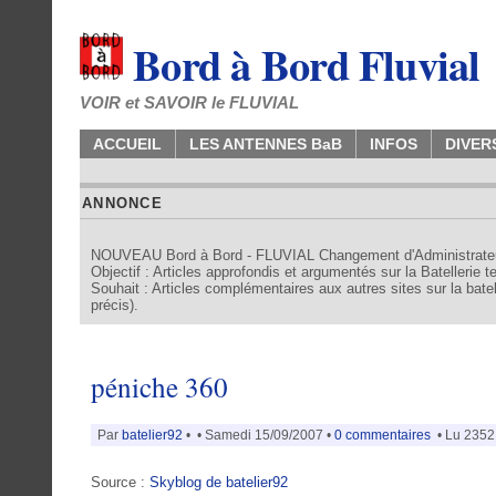
Bord à Bord Fluvial
VOIR et SAVOIR le FLUVIAL
ACCUEIL
LES ANTENNES BaB
INFOS
DIVER
ANNONCE
NOUVEAU Bord à Bord - FLUVIAL Changement d'Administrate
Objectif : Articles approfondis et argumentés sur la Batellerie 
Souhait : Articles complémentaires aux autres sites sur la batell
précis).
péniche 360
Par
batelier92
•
• Samedi 15/09/2007 •
0 commentaires
• Lu 2352 
Source :
Skyblog de batelier92