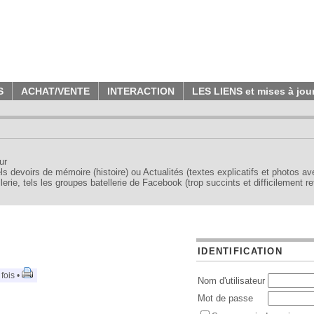
S
ACHAT/VENTE
INTERACTION
LES LIENS et mises à jou
ur
tels devoirs de mémoire (histoire) ou Actualités (textes explicatifs et photos a
erie, tels les groupes batellerie de Facebook (trop succints et difficilement re
IDENTIFICATION
fois •
Nom d'utilisateur
Mot de passe