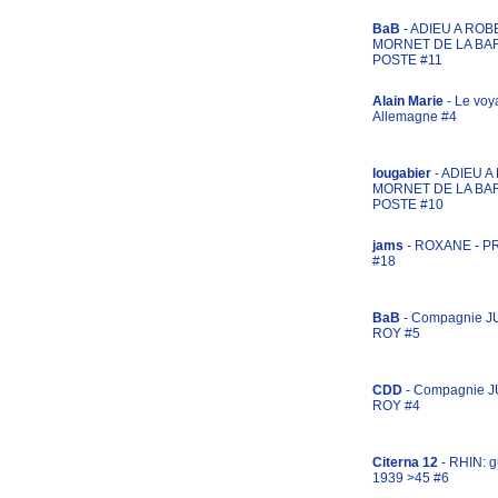
BaB
- ADIEU A ROB
MORNET DE LA BA
POSTE #11
Alain Marie
- Le voy
Allemagne #4
lougabier
- ADIEU 
MORNET DE LA BA
POSTE #10
jams
- ROXANE - 
#18
BaB
- Compagnie J
ROY #5
CDD
- Compagnie 
ROY #4
Citerna 12
- RHIN: g
1939 >45 #6