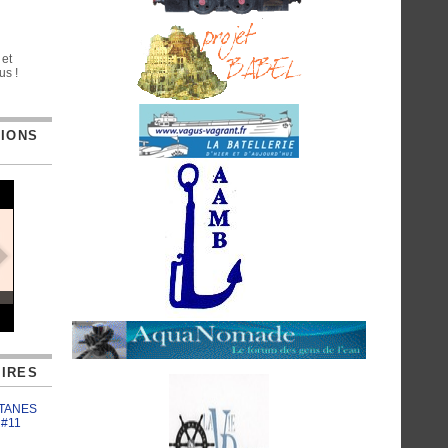
 et
us !
TIONS
IRES
ATANES
 #11