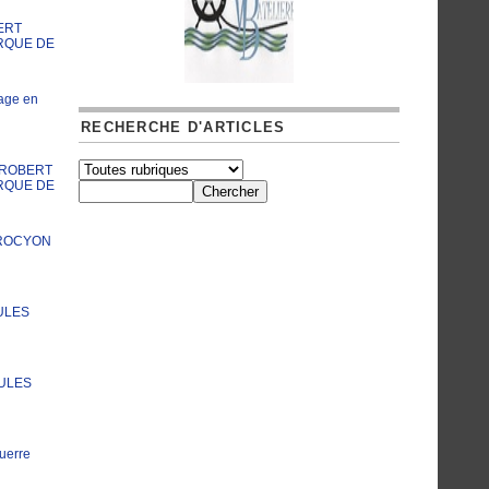
ERT
RQUE DE
age en
RECHERCHE D'ARTICLES
A ROBERT
RQUE DE
PROCYON
ULES
JULES
uerre