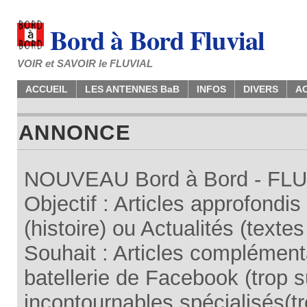
Bord à Bord Fluvial
VOIR et SAVOIR le FLUVIAL
ACCUEIL
LES ANTENNES BaB
INFOS
DIVERS
A
ANNONCE
NOUVEAU Bord à Bord - FLUV
Objectif : Articles approfondi
(histoire) ou Actualités (texte
Souhait : Articles complémenta
batellerie de Facebook (trop su
incontournables spécialisés(tr