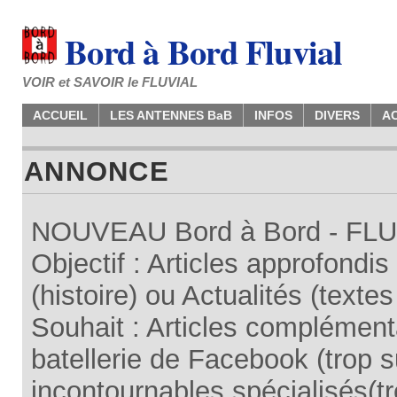
Bord à Bord Fluvial
VOIR et SAVOIR le FLUVIAL
ACCUEIL
LES ANTENNES BaB
INFOS
DIVERS
A
ANNONCE
NOUVEAU Bord à Bord - FLUV
Objectif : Articles approfondi
(histoire) ou Actualités (texte
Souhait : Articles complémenta
batellerie de Facebook (trop su
incontournables spécialisés(tr