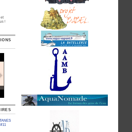
 et
us !
TIONS
IRES
ATANES
 #11