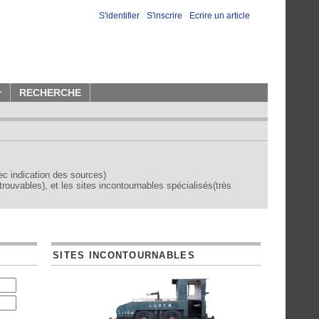
S'identifier
-
S'inscrire
-
Ecrire un article
r
RECHERCHE
vec indication des sources)
trouvables), et les sites incontournables spécialisés(très
SITES INCONTOURNABLES