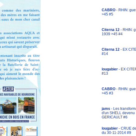
CABRO
- RHIN: gue
>45 #5
Citerna 12
- RHIN: g
1939 >45 #4
Citerna 12
- EX CIT
#14
lougabier
- EX CITE
#13
CABRO
- RHIN: gue
>45 #3
jams
- Les transform
d'un SHELL devenu
GERICAULT #6
lougabier
- CRUE d
du 30-11-2014 #9