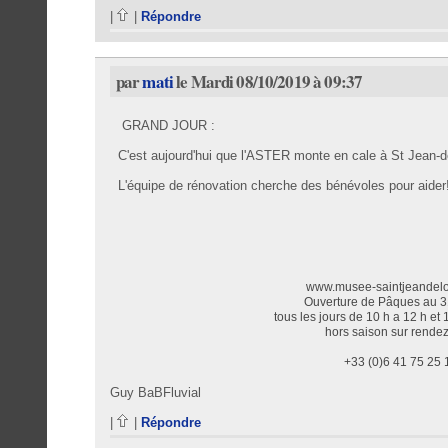
|
|
Répondre
par
mati
le Mardi 08/10/2019 à 09:37
GRAND JOUR :
C'est aujourd'hui que l'ASTER monte en cale à St Jean-
L'équipe de rénovation cherche des bénévoles pour aider
Musée de la B
www.musee-saintjeandel
Ouverture de Pâques au 3
tous les jours de 10 h a 12 h et
hors saison sur rende
+33 (0)6 41 75 25 
Guy BaBFluvial
|
|
Répondre