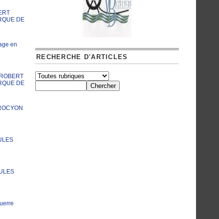
ERT
RQUE DE
age en
RECHERCHE D'ARTICLES
A ROBERT
RQUE DE
PROCYON
ULES
JULES
uerre