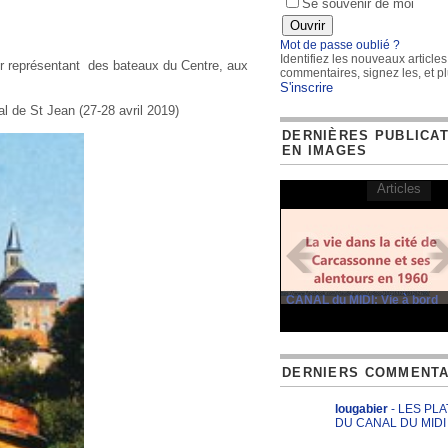
Se souvenir de moi
Mot de passe oublié ?
Identifiez les nouveaux articles
r représentant des bateaux du Centre, aux
commentaires, signez les, et pl
S'inscrire
al de St Jean (27-28 avril 2019)
DERNIÈRES PUBLICA
EN IMAGES
Articles
CANAL du MIDI: Vie à bord
DERNIERS COMMENTA
lougabier
- LES PL
DU CANAL DU MIDI