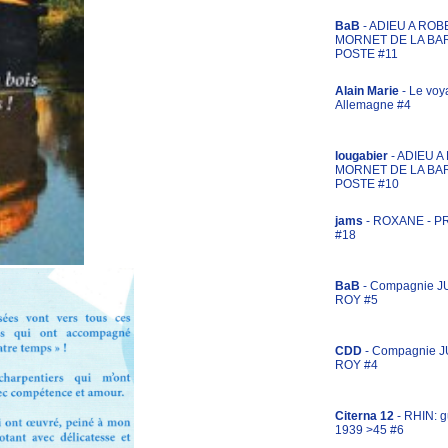
BaB
- ADIEU A ROB
MORNET DE LA BA
POSTE #11
Alain Marie
- Le voy
Allemagne #4
lougabier
- ADIEU 
MORNET DE LA BA
POSTE #10
jams
- ROXANE - 
#18
BaB
- Compagnie J
ROY #5
CDD
- Compagnie 
ROY #4
Citerna 12
- RHIN: g
1939 >45 #6