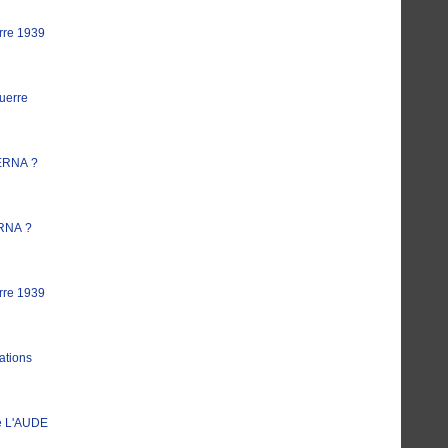
rre 1939
uerre
ERNA ?
RNA ?
rre 1939
ations
e L'AUDE