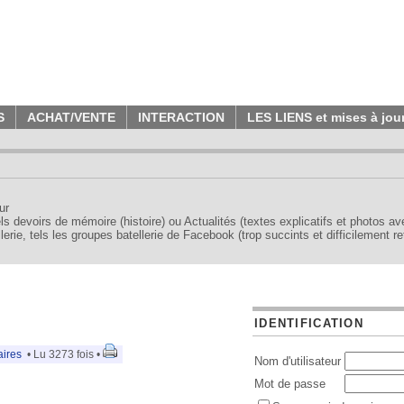
S
ACHAT/VENTE
INTERACTION
LES LIENS et mises à jou
ur
tels devoirs de mémoire (histoire) ou Actualités (textes explicatifs et photos a
erie, tels les groupes batellerie de Facebook (trop succints et difficilement re
IDENTIFICATION
ires
• Lu 3273 fois •
Nom d'utilisateur
Mot de passe