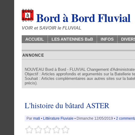
Bord à Bord Fluvial
VOIR et SAVOIR le FLUVIAL
ACCUEIL
LES ANTENNES BaB
INFOS
DIVER
ANNONCE
NOUVEAU Bord à Bord - FLUVIAL Changement d'Administrate
Objectif : Articles approfondis et argumentés sur la Batellerie 
Souhait : Articles complémentaires aux autres sites sur la batell
précis).
L'histoire du bâtard ASTER
Par
mati
•
Littérature Fluviale
• Dimanche 12/05/2019 •
2 commenta