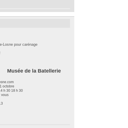
de-Losne pour carénage
!
atellerie
osne.com
1 octobre
 14 h 30 18 h 30
z vous
13