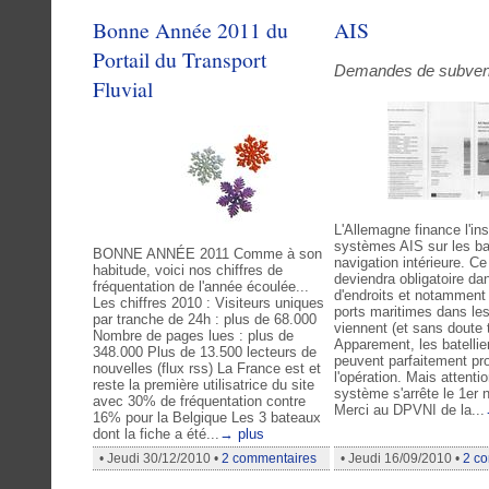
Bonne Année 2011 du
AIS
Portail du Transport
Demandes de subven
Fluvial
L'Allemagne finance l'ins
systèmes AIS sur les b
BONNE ANNÉE 2011 Comme à son
navigation intérieure. C
habitude, voici nos chiffres de
deviendra obligatoire d
fréquentation de l'année écoulée...
d'endroits et notamment
Les chiffres 2010 : Visiteurs uniques
ports maritimes dans le
par tranche de 24h : plus de 68.000
viennent (et sans doute t
Nombre de pages lues : plus de
Apparement, les batellie
348.000 Plus de 13.500 lecteurs de
peuvent parfaitement pro
nouvelles (flux rss) La France est et
l'opération. Mais attentio
reste la première utilisatrice du site
système s'arrête le 1er
avec 30% de fréquentation contre
Merci au DPVNI de la...
16% pour la Belgique Les 3 bateaux
dont la fiche a été...
→ plus
• Jeudi 30/12/2010 •
2 commentaires
• Jeudi 16/09/2010 •
2 c