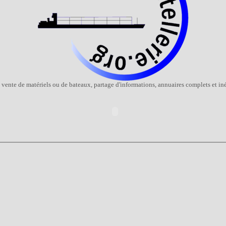
 vente de matériels ou de bateaux, partage d'informations, annuaires complets et iné