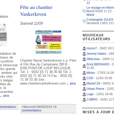
12
Fête au chantier
Le voyage en Alle
Mardi 05/05 17:22 -
Vankerkoven
Marie
tions
Compagnie JULES
Samedi 11/09
Vendredi 13/03 13:
NOUVEAUX
UTILISATEURS
Huron7
- 29/07 00:
tallation de
Jeremy Oakes
- 28/
ateaux de
StNicolas
- 18/05 1
Chantier Naval Vankerkoven s.a. Père
e systême
& Fils Rue du Campinaire 290 B -
Erick BERNARD
- 0
ans beaucoup
6250 PONT-DE-LOUP BELGIQUE
11:45
 les grands
Tél. 1 : 0032 (0) 71 38 35 90 Tél. 2 :
s années qui
Midav
- 27/03 14:28
0032 (0) 71 40 19 74 Fax : 0032 (0)
rès vite)
CDD
- 11/03 15:06
71 39 33 36 Site :
rs belges
www.chantiervankerkoven.com
→ plus
MarieC26
- 06/03 1
fiter de
n, le
Urban Pierre
- 22/0
 novembre.
Loge
- 13/01 18:46
→ plus
CABRO
- 10/01 11:
ommentaires
• Mercredi 08/09/2010 •
0
commentaires
MISES À JOUR 