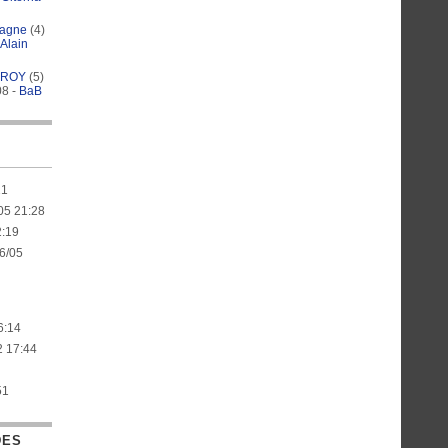
magne
(4)
Alain
 ROY
(5)
08 -
BaB
21
05 21:28
2:19
6/05
6:14
2 17:44
51
DES