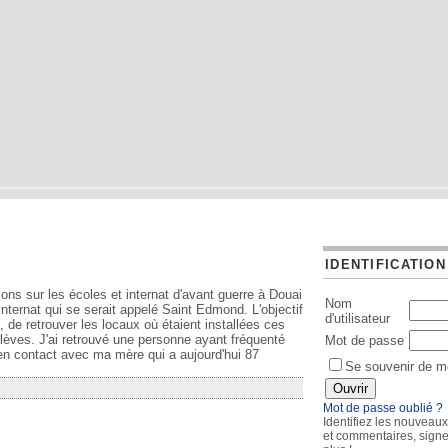
IDENTIFICATION
tions sur les écoles et internat d'avant guerre à Douai
Nom
internat qui se serait appelé Saint Edmond. L'objectif
d'utilisateur
 de retrouver les locaux où étaient installées ces
élèves. J'ai retrouvé une personne ayant fréquenté
Mot de passe
e en contact avec ma mère qui a aujourd'hui 87
Se souvenir de m
Mot de passe oublié ?
Identifiez les nouveaux
et commentaires, signez