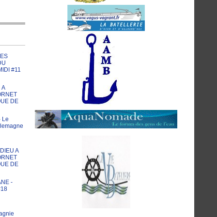
LES
DU
IDI #11
 A
ORNET
QUE DE
 Le
llemagne
ADIEU A
ORNET
QUE DE
NE -
18
agnie