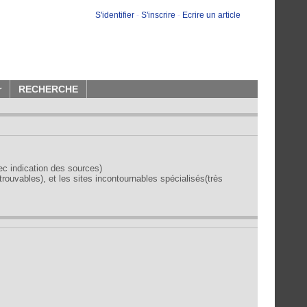
S'identifier
-
S'inscrire
-
Ecrire un article
r
RECHERCHE
vec indication des sources)
trouvables), et les sites incontournables spécialisés(très