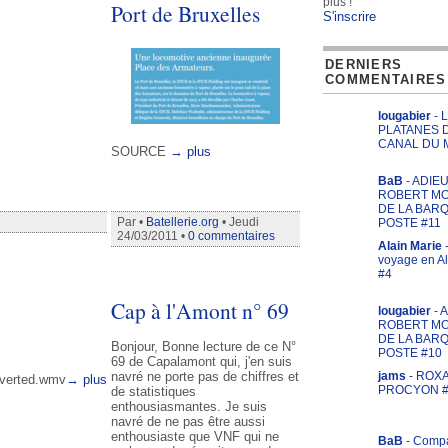
plus !
Port de Bruxelles
S'inscrire
DERNIERS
COMMENTAIRES
lougabier
- 
PLATANES 
CANAL DU M
SOURCE
→ plus
BaB
- ADIEU
ROBERT M
DE LA BAR
Par •
Batellerie.org
• Jeudi
POSTE #11
24/03/2011 •
0 commentaires
Alain Marie
-
voyage en A
#4
Cap à l'Amont n° 69
lougabier
- 
ROBERT M
DE LA BAR
Bonjour, Bonne lecture de ce N°
POSTE #10
69 de Capalamont qui, j'en suis
jams
- ROXA
navré ne porte pas de chiffres et
nverted.wmv
→ plus
PROCYON #
de statistiques
enthousiasmantes. Je suis
navré de ne pas être aussi
enthousiaste que VNF qui ne
BaB
- Comp