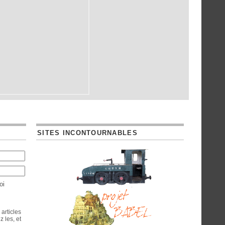
SITES INCONTOURNABLES
oi
 articles
 les, et