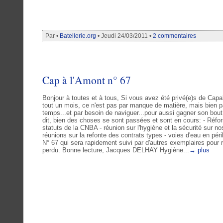
Par •
Batellerie.org
• Jeudi 24/03/2011 •
2 commentaires
Cap à l'Amont n° 67
Bonjour à toutes et à tous, Si vous avez été privé(e)s de Cap
tout un mois, ce n'est pas par manque de matière, mais bien 
temps...et par besoin de naviguer...pour aussi gagner son bout 
dit, bien des choses se sont passées et sont en cours: - Réf
statuts de la CNBA - réunion sur l'hygiène et la sécurité sur no
réunions sur la refonte des contrats types - voies d'eau en péril 
N° 67 qui sera rapidement suivi par d'autres exemplaires pour 
perdu. Bonne lecture, Jacques DELHAY Hygiène...
→ plus