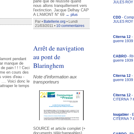
parle que de réussite quand
JULES ROY 
nous allons tranquillement vers
l'extinction. Jacque Delhay CAP
A L'AMONT N° 69
→ plus
CDD
- Comp
Par •
Batellerie.org
• Lundi
JULES ROY 
21/03/2011 •
10 commentaires
Citerna 12
-
guerre 1939
Arrêt de navigation
au pont de
CABRO
- RH
alamont pendant
guerre 1939
Blaringhem
par manque de
de pain ! ! ! Ceci
orme en cours des
Citerna 12
-
Note d’information aux
s voies d'eau -
guerre 1939
.... Voici donc le
transporteurs
rattraper le temps
Citerna 12
-
CITERNA ? 
lougabier
- 
CITERNA ? 
SOURCE et article complet (+
documents téléchargeables)