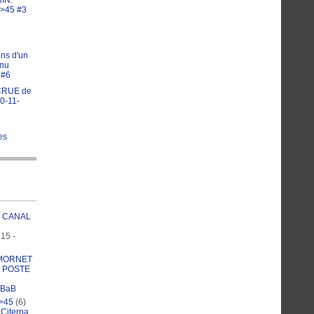
IN:
 >45 #3
ons d'un
nu
 #6
CRUE de
0-11-
es
U CANAL
15 -
 MORNET
 POSTE
BaB
 >45
(6)
-
Citerna