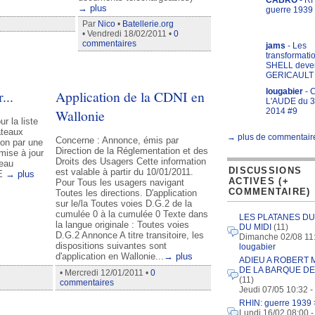
CABRO
- RH
→ plus
guerre 1939
Par
Nico
•
Batellerie.org
• Vendredi 18/02/2011 •
0
commentaires
jams
- Les
transformati
SHELL deve
GERICAULT
lougabier
- 
...
Application de la CDNI en
L'AUDE du 3
Wallonie
2014 #9
r la liste
ateaux
→ plus de commentair
Concerne : Annonce, émis par
ion par une
Direction de la Réglementation et des
mise à jour
Droits des Usagers Cette information
teau
DISCUSSIONS
est valable à partir du 10/01/2011.
TE
→ plus
ACTIVES (+
Pour Tous les usagers navigant
COMMENTAIRE)
Toutes les directions. D'application
sur le/la Toutes voies D.G.2 de la
cumulée 0 à la cumulée 0 Texte dans
LES PLATANES D
la langue originale : Toutes voies
DU MIDI
(11)
D.G.2 Annonce A titre transitoire, les
Dimanche 02/08 11:
dispositions suivantes sont
lougabier
d'application en Wallonie...
→ plus
ADIEU A ROBERT
DE LA BARQUE DE
• Mercredi 12/01/2011 •
0
(11)
commentaires
Jeudi 07/05 10:32 -
RHIN: guerre 1939
Lundi 16/02 08:00 