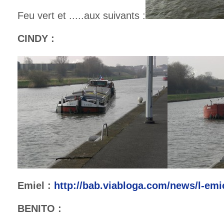
Feu vert et .....aux suivants :
CINDY : EMI
Emiel :
http://bab.viabloga.com/news/l-emie
BENITO : DUB