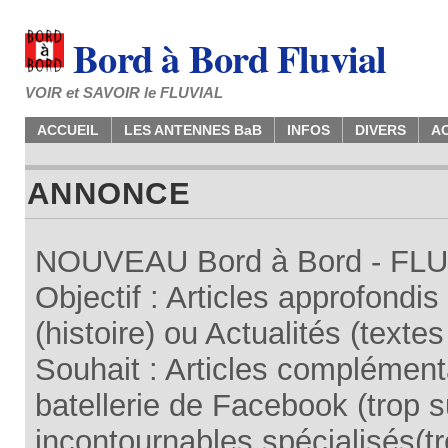
Bord à Bord Fluvial
VOIR et SAVOIR le FLUVIAL
ACCUEIL
LES ANTENNES BaB
INFOS
DIVERS
A
ANNONCE
NOUVEAU Bord à Bord - FLUV
Objectif : Articles approfondi
(histoire) ou Actualités (texte
Souhait : Articles complémenta
batellerie de Facebook (trop su
incontournables spécialisés(tr