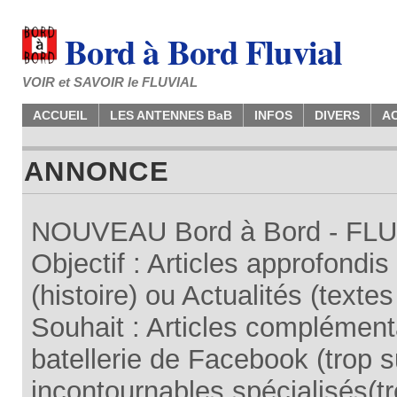
Bord à Bord Fluvial
VOIR et SAVOIR le FLUVIAL
ACCUEIL
LES ANTENNES BaB
INFOS
DIVERS
A
ANNONCE
NOUVEAU Bord à Bord - FLUV
Objectif : Articles approfondi
(histoire) ou Actualités (texte
Souhait : Articles complémenta
batellerie de Facebook (trop su
incontournables spécialisés(tr