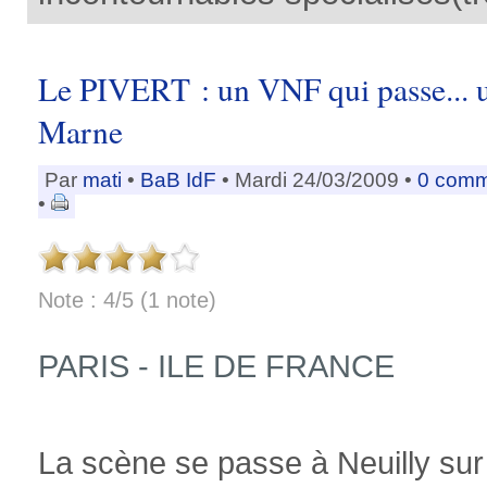
Le PIVERT : un VNF qui passe... u
Marne
Par
mati
•
BaB IdF
• Mardi 24/03/2009 •
0 comm
•
Note : 4/5 (1 note)
PARIS - ILE DE FRANCE
La scène se passe à Neuilly su