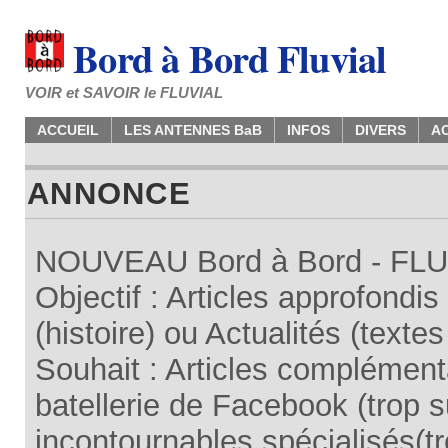
Bord à Bord Fluvial
VOIR et SAVOIR le FLUVIAL
ACCUEIL
LES ANTENNES BaB
INFOS
DIVERS
A
ANNONCE
NOUVEAU Bord à Bord - FLUV
Objectif : Articles approfondi
(histoire) ou Actualités (texte
Souhait : Articles complémenta
batellerie de Facebook (trop su
incontournables spécialisés(tr