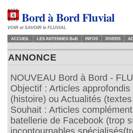
Bord à Bord Fluvial
VOIR et SAVOIR le FLUVIAL
ACCUEIL
LES ANTENNES BaB
INFOS
DIVERS
A
ANNONCE
NOUVEAU Bord à Bord - FLUV
Objectif : Articles approfondi
(histoire) ou Actualités (texte
Souhait : Articles complémenta
batellerie de Facebook (trop su
incontournables spécialisés(tr