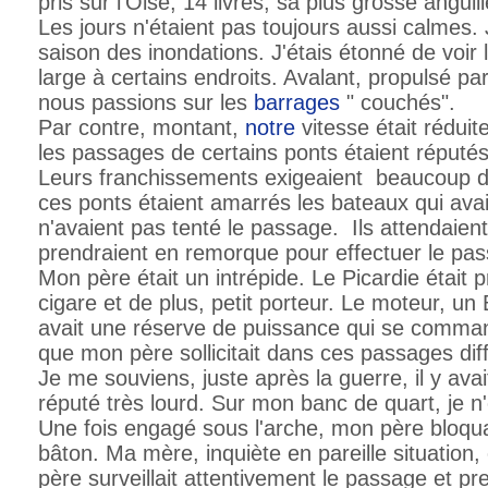
pris sur l'Oise, 14 livres, sa plus grosse anguille
Les jours n'étaient pas toujours aussi calmes.
saison des inondations. J'étais étonné de voir 
large à certains endroits. Avalant, propulsé pa
nous passions sur les
barrages
" couchés".
Par contre, montant,
notre
vitesse était réduite
les passages de certains ponts étaient réputés
Leurs franchissements exigeaient beaucoup d'
ces ponts étaient amarrés les bateaux qui avaie
n'avaient pas tenté le passage. Ils attendaien
prendraient en remorque pour effectuer le pa
Mon père était un intrépide. Le Picardie était 
cigare et de plus, petit porteur. Le moteur, u
avait une réserve de puissance qui se comman
que mon père sollicitait dans ces passages diffi
Je me souviens, juste après la guerre, il y avai
réputé très lourd. Sur mon banc de quart, je n
Une fois engagé sous l'arche, mon père bloqua
bâton. Ma mère, inquiète en pareille situation, 
père surveillait attentivement le passage et pr