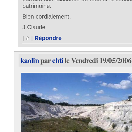
patrimoine.
Bien cordialement,
J.Claude
|
|
Répondre
kaolin
par
chti
le Vendredi 19/05/2006