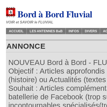
Bord à Bord Fluvial
VOIR et SAVOIR le FLUVIAL
ACCUEIL
LES ANTENNES BaB
INFOS
DIVERS
A
ANNONCE
NOUVEAU Bord à Bord - FLUV
Objectif : Articles approfondi
(histoire) ou Actualités (texte
Souhait : Articles complémenta
batellerie de Facebook (trop su
incontournables spécialisés(tr