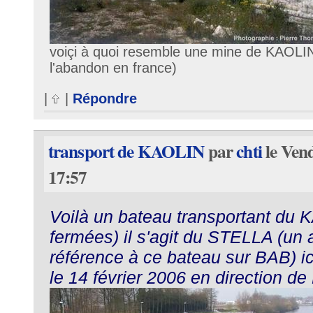
voiçi à quoi resemble une mine de KAOLIN
l'abandon en france)
|
|
Répondre
transport de KAOLIN
par
chti
le Vend
17:57
Voilà un bateau transportant du 
fermées) il s'agit du STELLA (un ar
référence à ce bateau sur BAB) i
le 14 février 2006 en direction d