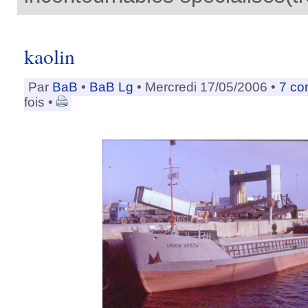
kaolin
Par
BaB
•
BaB Lg
• Mercredi 17/05/2006 •
7 co
fois •