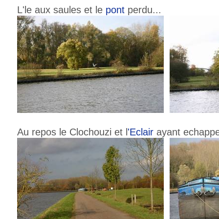
L'le aux saules et le
pont
perdu...
Au repos le Clochouzi et l
'Eclair
ayant echappe