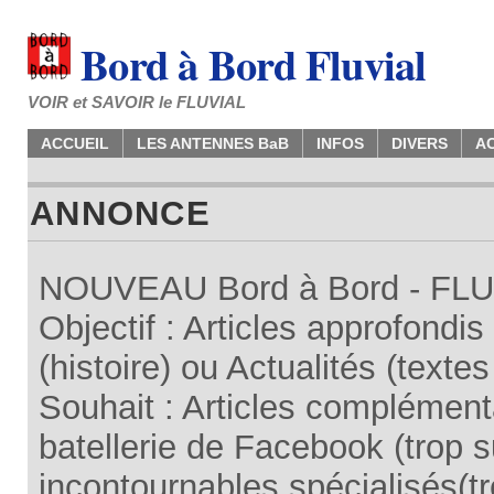
Bord à Bord Fluvial
VOIR et SAVOIR le FLUVIAL
ACCUEIL
LES ANTENNES BaB
INFOS
DIVERS
A
ANNONCE
NOUVEAU Bord à Bord - FLUV
Objectif : Articles approfondi
(histoire) ou Actualités (texte
Souhait : Articles complémenta
batellerie de Facebook (trop su
incontournables spécialisés(tr