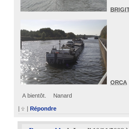
BRIGI
ORCA
A bientôt. Nanard
|
|
Répondre