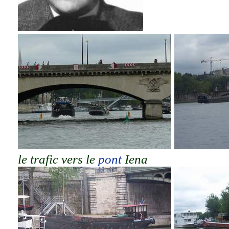
le trafic vers le
pont
Iena