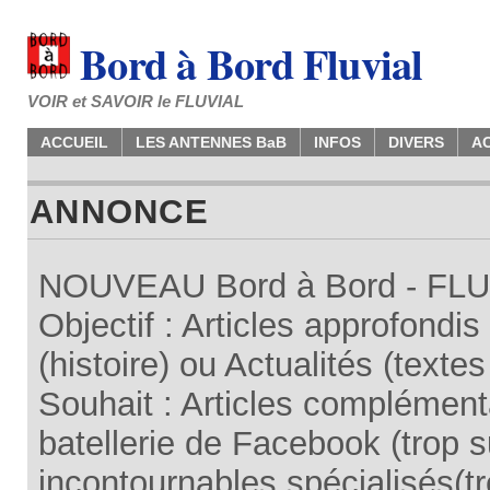
Bord à Bord Fluvial
VOIR et SAVOIR le FLUVIAL
ACCUEIL
LES ANTENNES BaB
INFOS
DIVERS
A
ANNONCE
NOUVEAU Bord à Bord - FLUV
Objectif : Articles approfondi
(histoire) ou Actualités (texte
Souhait : Articles complémenta
batellerie de Facebook (trop su
incontournables spécialisés(tr