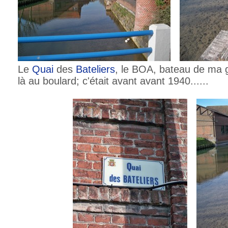
Le
Quai
des
Bateliers
, le BOA, bateau de ma 
là au boulard; c'était avant avant 1940......