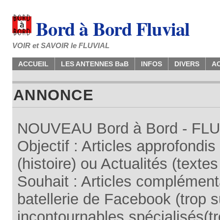
Bord à Bord Fluvial
VOIR et SAVOIR le FLUVIAL
ACCUEIL
LES ANTENNES BaB
INFOS
DIVERS
A
ANNONCE
NOUVEAU Bord à Bord - FLUV
Objectif : Articles approfondi
(histoire) ou Actualités (texte
Souhait : Articles complémenta
batellerie de Facebook (trop su
incontournables spécialisés(tr