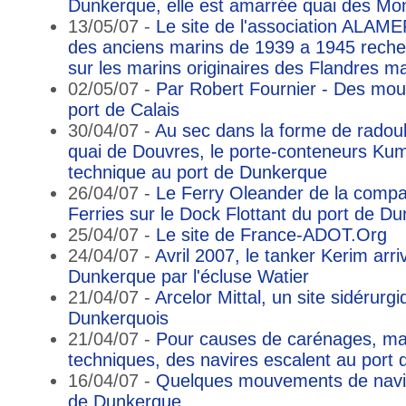
Dunkerque, elle est amarrée quai des Mon
13/05/07 -
Le site de l'association ALAM
des anciens marins de 1939 a 1945 reche
sur les marins originaires des Flandres m
02/05/07 -
Par Robert Fournier - Des mo
port de Calais
30/04/07 -
Au sec dans la forme de radoub
quai de Douvres, le porte-conteneurs Kum
technique au port de Dunkerque
26/04/07 -
Le Ferry Oleander de la comp
Ferries sur le Dock Flottant du port de D
25/04/07 -
Le site de France-ADOT.Org
24/04/07 -
Avril 2007, le tanker Kerim arri
Dunkerque par l'écluse Watier
21/04/07 -
Arcelor Mittal, un site sidérurgi
Dunkerquois
21/04/07 -
Pour causes de carénages, ma
techniques, des navires escalent au port
16/04/07 -
Quelques mouvements de navir
de Dunkerque