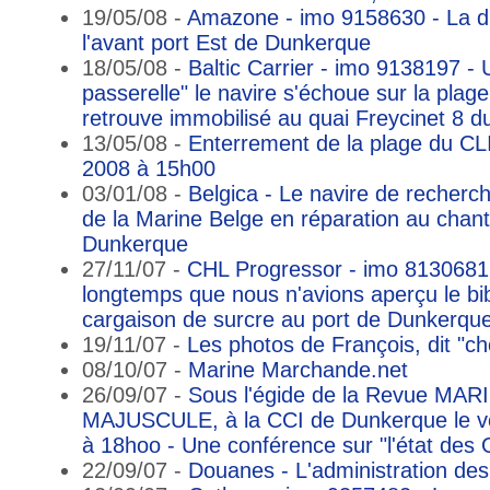
19/05/08 -
Amazone - imo 9158630 - La d
l'avant port Est de Dunkerque
18/05/08 -
Baltic Carrier - imo 9138197 - U
passerelle" le navire s'échoue sur la plag
retrouve immobilisé au quai Freycinet 8 
13/05/08 -
Enterrement de la plage du C
2008 à 15h00
03/01/08 -
Belgica - Le navire de recher
de la Marine Belge en réparation au cha
Dunkerque
27/11/07 -
CHL Progressor - imo 8130681 -
longtemps que nous n'avions aperçu le bi
cargaison de surcre au port de Dunkerqu
19/11/07 -
Les photos de François, dit "c
08/10/07 -
Marine Marchande.net
26/09/07 -
Sous l'égide de la Revue MARIN
MAJUSCULE, à la CCI de Dunkerque le ve
à 18hoo - Une conférence sur "l'état des
22/09/07 -
Douanes - L'administration d