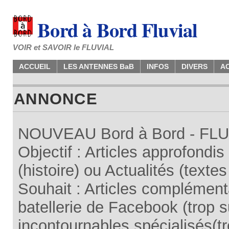
Bord à Bord Fluvial
VOIR et SAVOIR le FLUVIAL
ACCUEIL
LES ANTENNES BaB
INFOS
DIVERS
A
ANNONCE
NOUVEAU Bord à Bord - FLUV
Objectif : Articles approfondi
(histoire) ou Actualités (texte
Souhait : Articles complémenta
batellerie de Facebook (trop su
incontournables spécialisés(tr