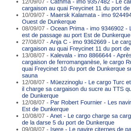
12/09/07 -
Cathma - imo 9357482 - Le car
cargaison au quai Freycinet 11 du port d
10/09/07 -
Maersk Kalamata - imo 9244946
Ouest de Dunkerque
08/09/07 -
Ocean Prima - imo 9346902 - L
est de passage au port Est de Dunkerque
27/08/07 -
Anja C - imo 9362669 - Le car
cargaison au quai Freycinet 11 du port d
13/08/07 -
Kalevala - imo 8866644 - Après
cargaison de ferromanganèse, le cargo R
quai Freycinet 10 du port de Dunkerque su
sauna
12/08/07 -
Müezzinoglu - Le cargo Turc e
il charge sa cargaison du sucre au TTS qu
de Dunkerque
12/08/07 -
Par Robert Fournier - Les navire
Est de Dunkerque
10/08/07 -
Anet - Le cargo charge sa carg
de la darse 5 du port de Dunkerque
09/08/07 -
Isere - Le navire citernes de 