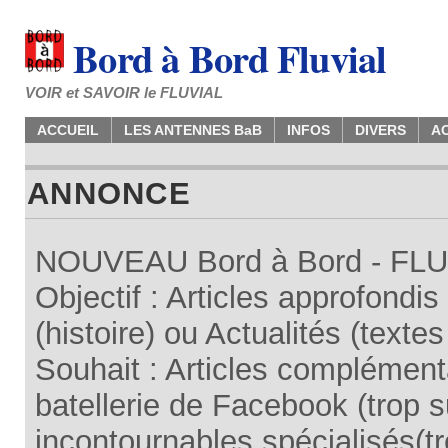
Bord à Bord Fluvial
VOIR et SAVOIR le FLUVIAL
ACCUEIL
LES ANTENNES BaB
INFOS
DIVERS
A
ANNONCE
NOUVEAU Bord à Bord - FLUV
Objectif : Articles approfondi
(histoire) ou Actualités (texte
Souhait : Articles complémenta
batellerie de Facebook (trop su
incontournables spécialisés(tr