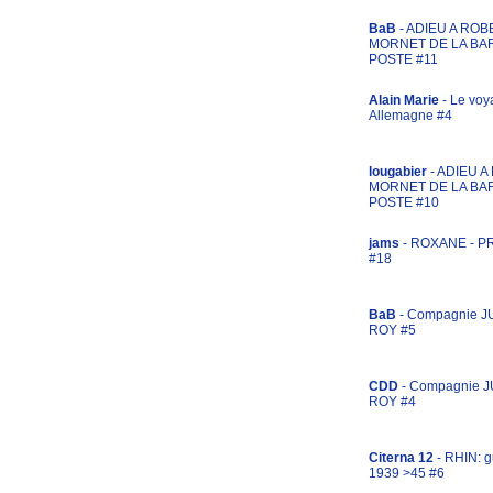
BaB
- ADIEU A ROB
MORNET DE LA BA
POSTE #11
Alain Marie
- Le voy
Allemagne #4
lougabier
- ADIEU 
MORNET DE LA BA
POSTE #10
jams
- ROXANE - 
#18
BaB
- Compagnie J
ROY #5
CDD
- Compagnie 
ROY #4
Citerna 12
- RHIN: g
1939 >45 #6