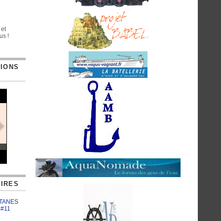
 et
us !
TIONS
IRES
ATANES
 #11