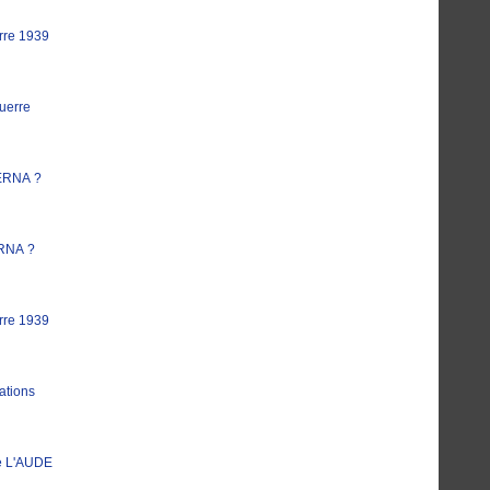
rre 1939
uerre
ERNA ?
RNA ?
rre 1939
ations
e L'AUDE