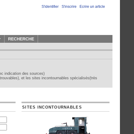
S'identifier
-
S'inscrire
-
Ecrire un article
r
RECHERCHE
vec indication des sources)
trouvables), et les sites incontournables spécialisés(très
SITES INCONTOURNABLES