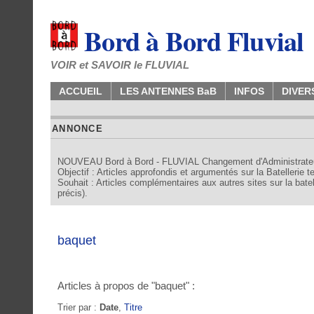
Bord à Bord Fluvial
VOIR et SAVOIR le FLUVIAL
ACCUEIL
LES ANTENNES BaB
INFOS
DIVER
ANNONCE
NOUVEAU Bord à Bord - FLUVIAL Changement d'Administrate
Objectif : Articles approfondis et argumentés sur la Batellerie 
Souhait : Articles complémentaires aux autres sites sur la batell
précis).
baquet
Articles à propos de "baquet" :
Trier par :
Date
,
Titre