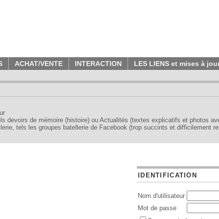
S
ACHAT/VENTE
INTERACTION
LES LIENS et mises à jou
ur
tels devoirs de mémoire (histoire) ou Actualités (textes explicatifs et photos a
erie, tels les groupes batellerie de Facebook (trop succints et difficilement re
IDENTIFICATION
Nom d'utilisateur
Mot de passe