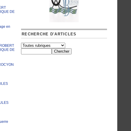
ERT
RQUE DE
age en
RECHERCHE D'ARTICLES
A ROBERT
RQUE DE
PROCYON
ULES
JULES
uerre