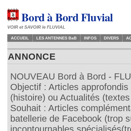
Bord à Bord Fluvial
VOIR et SAVOIR le FLUVIAL
ACCUEIL
LES ANTENNES BaB
INFOS
DIVERS
A
ANNONCE
NOUVEAU Bord à Bord - FLUV
Objectif : Articles approfondi
(histoire) ou Actualités (texte
Souhait : Articles complémenta
batellerie de Facebook (trop su
incontournables spécialisés(tr