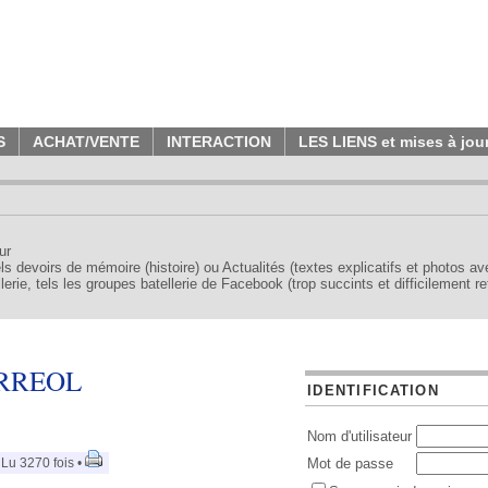
S
ACHAT/VENTE
INTERACTION
LES LIENS et mises à jou
ur
tels devoirs de mémoire (histoire) ou Actualités (textes explicatifs et photos a
erie, tels les groupes batellerie de Facebook (trop succints et difficilement re
ERREOL
IDENTIFICATION
Nom d'utilisateur
Lu 3270 fois •
Mot de passe