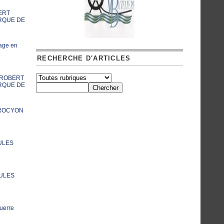
ERT
RQUE DE
age en
RECHERCHE D'ARTICLES
A ROBERT
RQUE DE
PROCYON
ULES
JULES
uerre