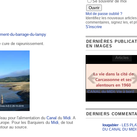
Se souvenir de moi
Mot de passe oublié ?
Identifiez les nouveaux articles
commentaires, signez les, et pl
S'inscrire
ement-du-barrage-du-lampy
DERNIÈRES PUBLICA
e cure de rajeunissement.
EN IMAGES
Articles
CANAL du MIDI: Vie à bord
DERNIERS COMMENTA
'eau pour l'alimentation du
Canal
du
Midi
. A
'Europe. Pour les Barquiers du
Midi
, de tout
lougabier
- LES PL
retour au source.
DU CANAL DU MIDI