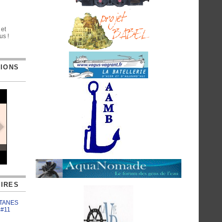
 et
us !
TIONS
IRES
ATANES
 #11