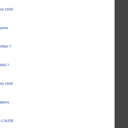
rre 1939
uerre
ERNA ?
RNA ?
rre 1939
ations
e L'AUDE