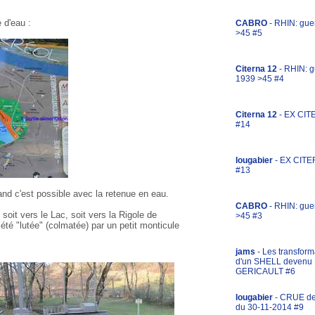
 d'eau :
CABRO
- RHIN: gue
>45 #5
Citerna 12
- RHIN: g
1939 >45 #4
Citerna 12
- EX CIT
#14
lougabier
- EX CITE
#13
and c'est possible avec la retenue en eau.
CABRO
- RHIN: gue
oit vers le Lac, soit vers la Rigole de
>45 #3
 été "lutée" (colmatée) par un petit monticule
jams
- Les transform
d'un SHELL devenu
GERICAULT #6
lougabier
- CRUE d
du 30-11-2014 #9