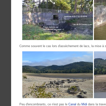
Comme souvent le cas lors d'assèchement de lacs, la mise à se
Peu d'encombrants, ce n'est pas le
Canal
du
Midi
dans la trave