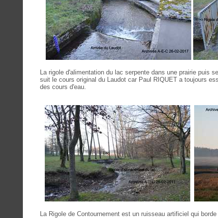
La rigole d'alimentation du lac serpente dans une prairie puis se
suit le cours original du Laudot car Paul RIQUET a toujours es
des cours d'eau.
La Rigole de Contournement est un ruisseau artificiel qui borde 