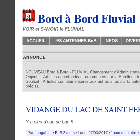
Bord à Bord Fluvial
VOIR et SAVOIR le FLUVIAL
ACCUEIL
LES ANTENNES BaB
INFOS
DIVER
ANNONCE
NOUVEAU Bord à Bord - FLUVIAL Changement d'Administrate
Objectif : Articles approfondis et argumentés sur la Batellerie 
Souhait : Articles complémentaires aux autres sites sur la batell
précis).
VIDANGE DU LAC DE SAINT F
Y a plus d'eau au Lac !!
Par
Lougabier
•
BaB 2 mers
• Lundi 27/03/2017 •
1 commentaire
• 