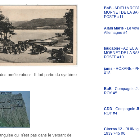
BaB
- ADIEU A ROB
MORNET DE LA BA
POSTE #11
Alain Marie
- Le voy
Allemagne #4
lougabier
- ADIEU 
MORNET DE LA BA
POSTE #10
jams
- ROXANE - 
#18
s améliorations. Il fait partie du système
BaB
- Compagnie J
ROY #5
CDD
- Compagnie 
ROY #4
Citerna 12
- RHIN: g
1939 >45 #6
anguise qui n'est pas dans le versant de