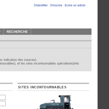
S'identifier
-
S'inscrire
-
Ecrire un article
r
RECHERCHE
vec indication des sources)
trouvables), et les sites incontournables spécialisés(très
SITES INCONTOURNABLES