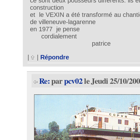
ce sont deux pousseurs différents. ils é
construction
et le VEXIN a été transformé au cha
de villeneuve-lagarenne
en 1977 je pense
cordialement
patrice
|
|
Répondre
Re:
par
pcv02
le Jeudi 25/10/200