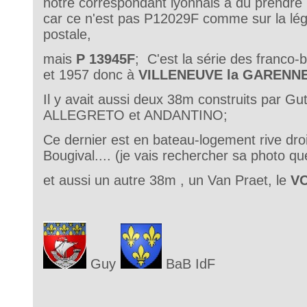
notre correspondant lyonnais a du prendre
car ce n'est pas P12029F comme sur la lég
postale,
mais
P 13945F
; C'est la série des franco-
et 1957 donc à
VILLENEUVE la GARENN
Il y avait aussi deux 38m construits par Gu
ALLEGRETO et ANDANTINO;
Ce dernier est en bateau-logement rive dro
Bougival.... (je vais rechercher sa photo que
et aussi un autre 38m , un Van Praet, le
V
Guy
BaB IdF