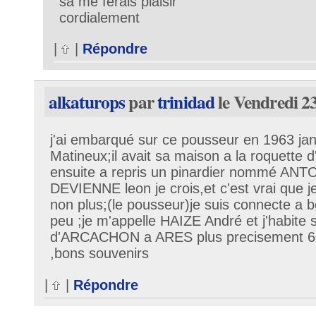
sa me ferais plaisir
cordialement
|
|
Répondre
alkaturops
par
trinidad
le Vendredi 2
j'ai embarqué sur ce pousseur en 1963 janvi
Matineux;il avait sa maison a la roquette d
ensuite a repris un pinardier nommé AN
DEVIENNE leon je crois,et c'est vrai que j
non plus;(le pousseur)je suis connecte a 
peu ;je m'appelle HAIZE André et j'habite s
d'ARCACHON a ARES plus precisement 6
,bons souvenirs
|
|
Répondre