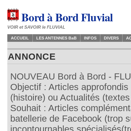
Bord à Bord Fluvial
VOIR et SAVOIR le FLUVIAL
ACCUEIL
LES ANTENNES BaB
INFOS
DIVERS
A
ANNONCE
NOUVEAU Bord à Bord - FLUV
Objectif : Articles approfondi
(histoire) ou Actualités (texte
Souhait : Articles complémenta
batellerie de Facebook (trop su
incontournables spécialisés(tr