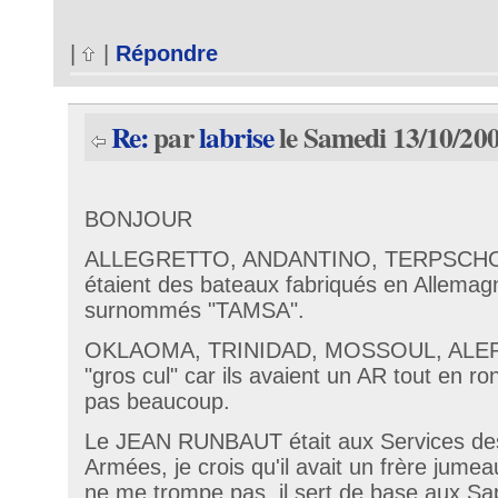
|
|
Répondre
Re:
par
labrise
le Samedi 13/10/200
BONJOUR
ALLEGRETTO, ANDANTINO, TERPSCHO
étaient des bateaux fabriqués en Allemagn
surnommés "TAMSA".
OKLAOMA, TRINIDAD, MOSSOUL, ALEP, é
"gros cul" car ils avaient un AR tout en r
pas beaucoup.
Le JEAN RUNBAUT était aux Services de
Armées, je crois qu'il avait un frère jumea
ne me trompe pas, il sert de base aux S