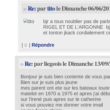
Re:
par
tito
le Dimanche 06/06/20
bjr a tous noublier pas de parl
RIGEL ET DE L'ARGONNE bjr 
et tonton jkack cordialement c
|
|
Répondre
Re:
par liegeois le Dimanche 13/09
Bonjour je suis bien contente de vous par
Bien sur je suis plus jeune
mes parent ont ete sur les bateaux toute l
matelot en 1970 a 1975 et apres j'ai déb
sur l'irené puis apres sur le catherine
si vous pouviez me donner votre imail