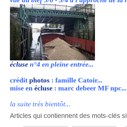
écluse
n°4 en pleine entrée...
crédit
photos
: famille Catoir...
mise en
écluse
: marc debeer MF npc...
la suite très bientôt...
Articles qui contiennent des mots-clés si