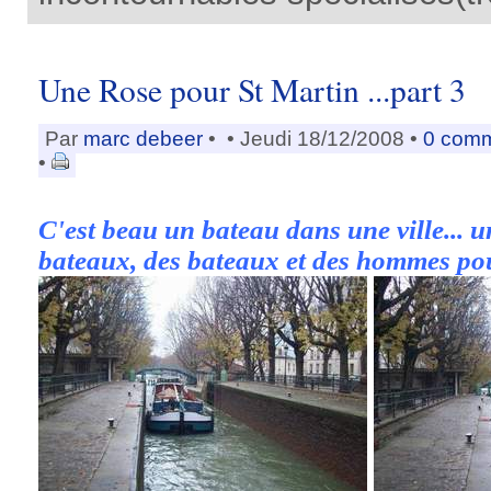
Une Rose pour St Martin ...part 3
Par
marc debeer
•
• Jeudi 18/12/2008 •
0 comm
•
C'est beau un bateau dans une ville... un
bateaux, des bateaux et des hommes pou