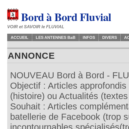
Bord à Bord Fluvial
VOIR et SAVOIR le FLUVIAL
ACCUEIL
LES ANTENNES BaB
INFOS
DIVERS
A
ANNONCE
NOUVEAU Bord à Bord - FLUV
Objectif : Articles approfondi
(histoire) ou Actualités (texte
Souhait : Articles complémenta
batellerie de Facebook (trop su
incontournables spécialisés(tr