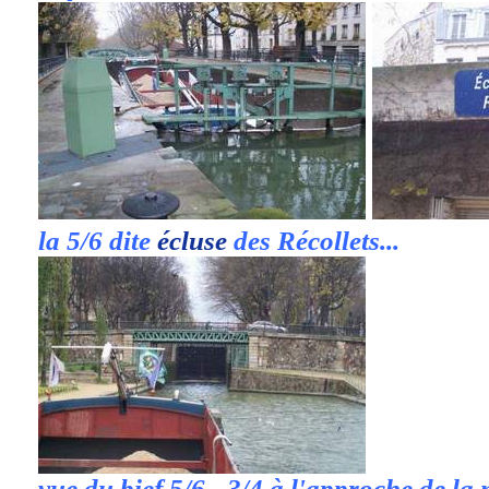
la 5/6 dite
écluse
des Récollets...
vue du bief 5/6 - 3/4 à l'approche de la 