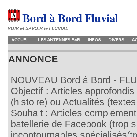
Bord à Bord Fluvial
VOIR et SAVOIR le FLUVIAL
ACCUEIL
LES ANTENNES BaB
INFOS
DIVERS
A
ANNONCE
NOUVEAU Bord à Bord - FLUV
Objectif : Articles approfondi
(histoire) ou Actualités (texte
Souhait : Articles complémenta
batellerie de Facebook (trop su
incontournables spécialisés(tr