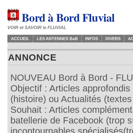
Bord à Bord Fluvial
VOIR et SAVOIR le FLUVIAL
ACCUEIL
LES ANTENNES BaB
INFOS
DIVERS
A
ANNONCE
NOUVEAU Bord à Bord - FLUV
Objectif : Articles approfondi
(histoire) ou Actualités (texte
Souhait : Articles complémenta
batellerie de Facebook (trop su
incontournables spécialisés(tr