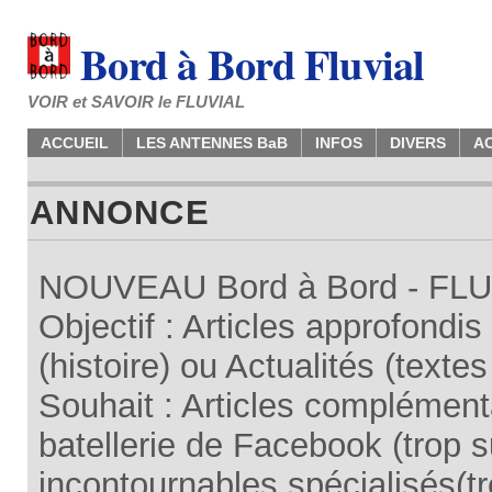
Bord à Bord Fluvial
VOIR et SAVOIR le FLUVIAL
ACCUEIL
LES ANTENNES BaB
INFOS
DIVERS
A
ANNONCE
NOUVEAU Bord à Bord - FLUV
Objectif : Articles approfondi
(histoire) ou Actualités (texte
Souhait : Articles complémenta
batellerie de Facebook (trop su
incontournables spécialisés(tr