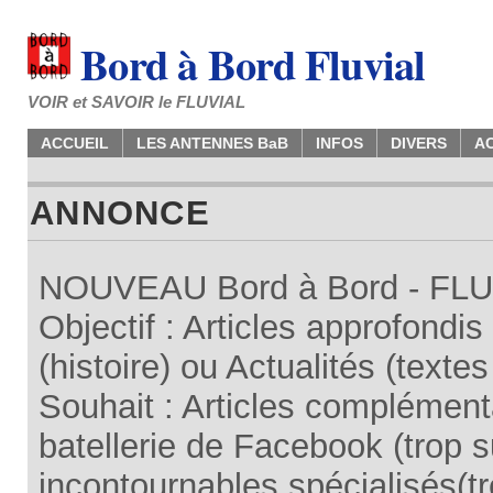
Bord à Bord Fluvial
VOIR et SAVOIR le FLUVIAL
ACCUEIL
LES ANTENNES BaB
INFOS
DIVERS
A
ANNONCE
NOUVEAU Bord à Bord - FLUV
Objectif : Articles approfondi
(histoire) ou Actualités (texte
Souhait : Articles complémenta
batellerie de Facebook (trop su
incontournables spécialisés(tr