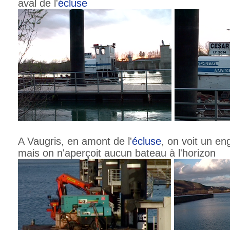
aval de l'
écluse
A Vaugris, en amont de l'
écluse
, on voit un en
mais on n'aperçoit aucun bateau à l'horizon