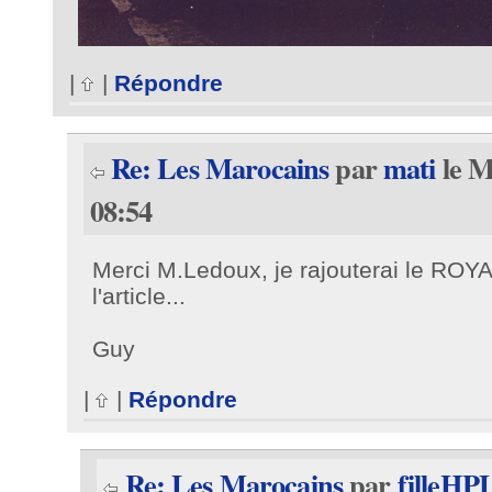
|
|
Répondre
Re: Les Marocains
par
mati
le M
08:54
Merci M.Ledoux, je rajouterai le ROYA
l'article...
Guy
|
|
Répondre
Re: Les Marocains
par
filleH