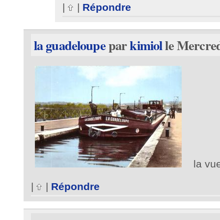
|
|
Répondre
la guadeloupe
par
kimiol
le Mercred
la vue
|
|
Répondre