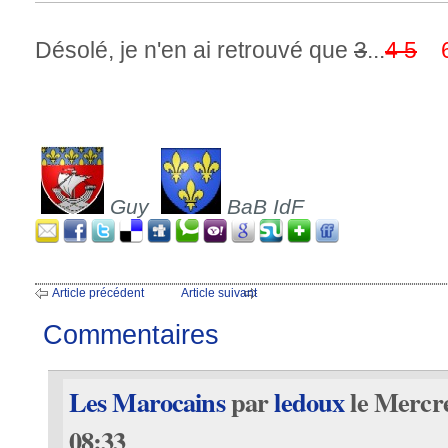
Désolé, je n'en ai retrouvé que
3
...
4 5
Guy
BaB IdF
Article précédent
Article suivant
Commentaires
Les Marocains
par
ledoux
le Mercre
08:33