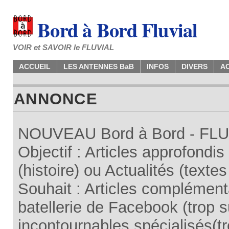
Bord à Bord Fluvial
VOIR et SAVOIR le FLUVIAL
ACCUEIL
LES ANTENNES BaB
INFOS
DIVERS
A
ANNONCE
NOUVEAU Bord à Bord - FLUV
Objectif : Articles approfondi
(histoire) ou Actualités (texte
Souhait : Articles complémenta
batellerie de Facebook (trop su
incontournables spécialisés(tr