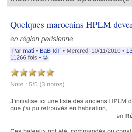
Quelques marocains HPLM devenu
en région parisienne
Par
mati
•
BaB IdF
• Mercredi 10/11/2010 •
1
11266 fois •
Note : 5/5 (3 notes)
J'initialise ici une liste des anciens HPL
que j'ai pu retrouvés en habitation,
en
Ré
Ces bateaux ont été commandés ou constru