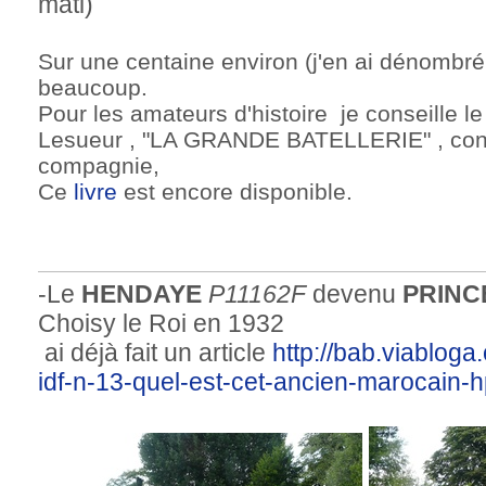
mati)
Sur une centaine environ (j'en ai dénombré 
beaucoup.
Pour les amateurs d'histoire je conseille l
Lesueur , "LA GRANDE BATELLERIE" , cons
compagnie,
Ce
livre
est encore disponible.
-Le
HENDAYE
P11162F
devenu
PRINCE
Choisy le Roi en 1932
ai déjà fait un article
http://bab.viablog
idf-n-13-quel-est-cet-ancien-marocain-