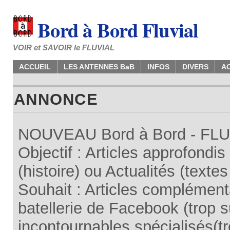
Bord à Bord Fluvial
VOIR et SAVOIR le FLUVIAL
ACCUEIL
LES ANTENNES BaB
INFOS
DIVERS
A
ANNONCE
NOUVEAU Bord à Bord - FLUV
Objectif : Articles approfondi
(histoire) ou Actualités (texte
Souhait : Articles complémenta
batellerie de Facebook (trop su
incontournables spécialisés(tr