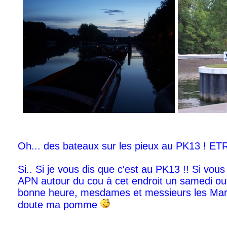
Oh... des bateaux sur les pieux au PK13 ! E
Si.. Si je vous dis que c'est au PK13 !! Si vo
APN autour du cou à cet endroit un samedi o
bonne heure, mesdames et messieurs les Marin
doute ma pomme