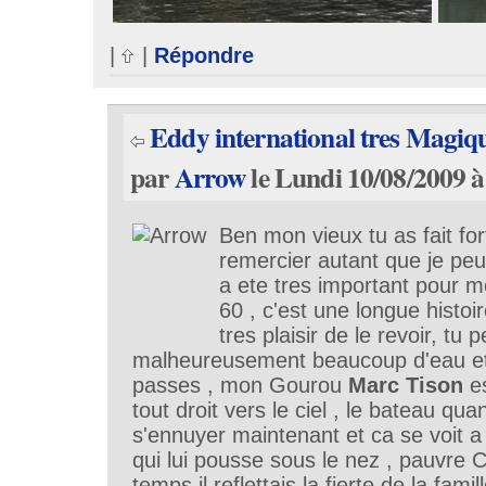
|
|
Répondre
Eddy international tres Magique
par
Arrow
le Lundi 10/08/2009 à
Ben mon vieux tu as fait fo
remercier autant que je peux
a ete tres important pour m
60 , c'est une longue histoir
tres plaisir de le revoir, tu 
malheureusement beaucoup d'eau et
passes , mon Gourou
Marc Tison
es
tout droit vers le ciel , le bateau quan
s'ennuyer maintenant et ca se voit a
qui lui pousse sous le nez , pauvre Cl
temps il reflettais la fierte de la famil