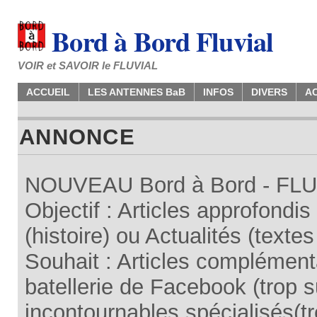
Bord à Bord Fluvial
VOIR et SAVOIR le FLUVIAL
ACCUEIL
LES ANTENNES BaB
INFOS
DIVERS
A
ANNONCE
NOUVEAU Bord à Bord - FLUV
Objectif : Articles approfondi
(histoire) ou Actualités (texte
Souhait : Articles complémenta
batellerie de Facebook (trop su
incontournables spécialisés(tr