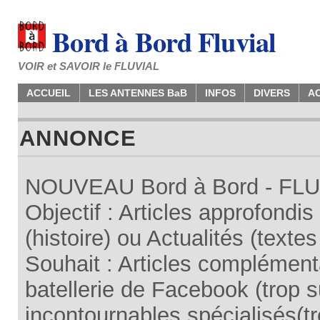
Bord à Bord Fluvial
VOIR et SAVOIR le FLUVIAL
ACCUEIL
LES ANTENNES BaB
INFOS
DIVERS
A
ANNONCE
NOUVEAU Bord à Bord - FLUV
Objectif : Articles approfondi
(histoire) ou Actualités (texte
Souhait : Articles complémenta
batellerie de Facebook (trop su
incontournables spécialisés(tr