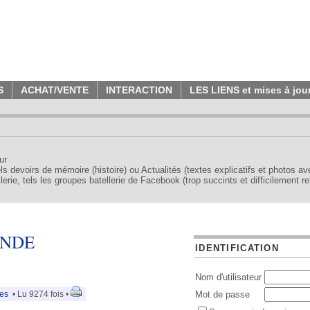
S
ACHAT/VENTE
INTERACTION
LES LIENS et mises à jou
ur
tels devoirs de mémoire (histoire) ou Actualités (textes explicatifs et photos a
erie, tels les groupes batellerie de Facebook (trop succints et difficilement re
ONDE
IDENTIFICATION
Nom d'utilisateur
es
• Lu 9274 fois •
Mot de passe