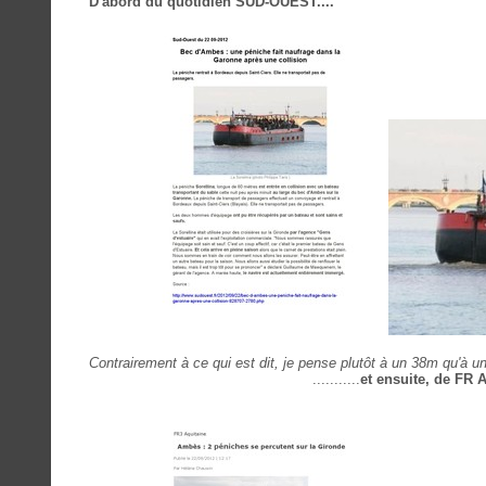
D'abord du quotidien SUD-OUEST....
Contrairement à ce qui est dit, je pense plutôt à un 38m qu'à u
...........
et ensuite, de FR A