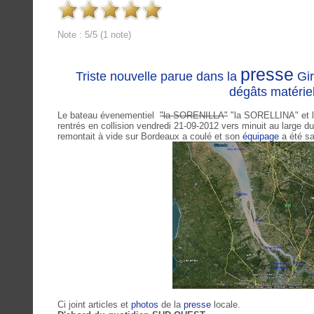
Note : 5/5 (1 note)
presse
Triste nouvelle parue dans la
Gir
dégâts matériel
Le bateau évenementiel
"la SORENILLA"
"la SORELLINA" et 
rentrés en collision vendredi 21-09-2012 vers minuit au larg
remontait à vide sur Bordeaux a coulé et son
équipage
a été s
Ci joint articles et
photos
de la
presse
locale.