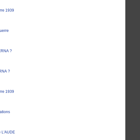
rre 1939
uerre
ERNA ?
RNA ?
rre 1939
ations
e L'AUDE