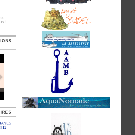
 et
us !
TIONS
IRES
ATANES
 #11