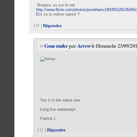
Bonjour, vu sur le net
http://www.flickr.com/photos/jonathanv190/8012813509/i
E
st ce le même navire ?
|
|
Répondre
Gone under
par
Arrow
le Dimanche 23/09/201
Yes it is the same one
Long live waterways .
Patrick L .
|
|
Répondre