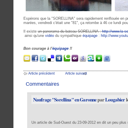
Espérons que la "SORELLINA" sera rapidement renflouée en prof
marées, vendredi c'était une "81", ça retombe à 46 ce lundi po
Il existe
un panorama du bateau SORELLINA :
http://www.la-s
ainsi qu'une
vidéo
du sympathique
équipage
:
http://www.you
Bon courage à l'
équipage
!!
Article précédent
Article suivant
Commentaires
Naufrage "Sorellina" en Garonne
par
Lougabier
l
Un article de Sud-Ouest du 23-09-2012 en dit un peu plus su