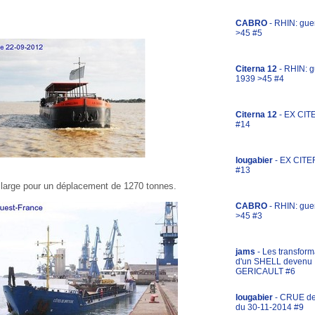
CABRO
- RHIN: gue
>45 #5
Citerna 12
- RHIN: g
1939 >45 #4
Citerna 12
- EX CIT
#14
lougabier
- EX CITE
#13
 large pour un déplacement de 1270 tonnes.
CABRO
- RHIN: gue
>45 #3
jams
- Les transform
d'un SHELL devenu
GERICAULT #6
lougabier
- CRUE d
du 30-11-2014 #9