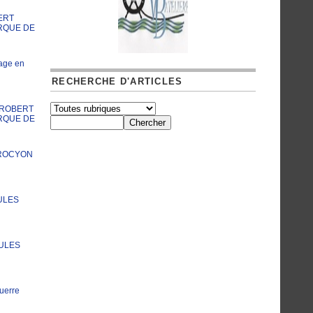
ERT
RQUE DE
age en
RECHERCHE D'ARTICLES
A ROBERT
RQUE DE
PROCYON
ULES
JULES
uerre