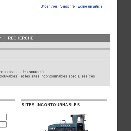
S'identifier
-
S'inscrire
-
Ecrire un article
r
RECHERCHE
vec indication des sources)
trouvables), et les sites incontournables spécialisés(très
SITES INCONTOURNABLES