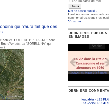
Se souvenir de moi
Mot de passe oublié ?
Identifiez les nouveaux articles
commentaires, signez les, et pl
S'inscrire
ondine qui n'aura fait que des
s.
DERNIÈRES PUBLICA
EN IMAGES
le sablier "COTE DE BRETAGNE" sont
e du Bec d'Ambès. La "SORELLINA" qui
Articles
auvé.
CANAL du MIDI: Vie à bord
DERNIERS COMMENTA
lougabier
- LES PL
DU CANAL DU MIDI