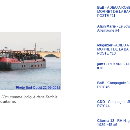
BaB
- ADIEU A ROB
MORNET DE LA BA
POSTE #11
Alain Marie
- Le voy
Allemagne #4
lougabier
- ADIEU 
MORNET DE LA BA
POSTE #10
jams
- ROXANE - 
#18
BaB
- Compagnie J
ROY #5
n 60m comme indiqué dans l'article.
quitaine.
CDD
- Compagnie 
ROY #4
Citerna 12
- RHIN: g
1939 >45 #6