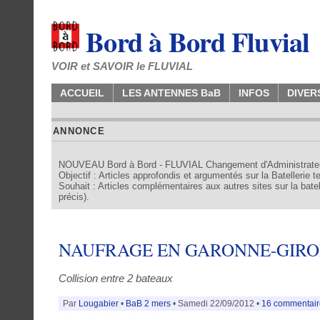
Bord à Bord Fluvial
VOIR et SAVOIR le FLUVIAL
ACCUEIL
LES ANTENNES BaB
INFOS
DIVER
ANNONCE
NOUVEAU Bord à Bord - FLUVIAL Changement d'Administrate
Objectif : Articles approfondis et argumentés sur la Batellerie 
Souhait : Articles complémentaires aux autres sites sur la batell
précis).
NAUFRAGE EN GARONNE-GIR
Collision entre 2 bateaux
Par
Lougabier
•
BaB 2 mers
• Samedi 22/09/2012 •
16 commentair