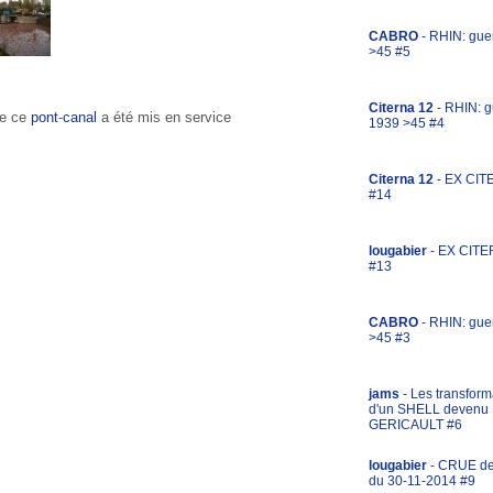
CABRO
- RHIN: gue
>45 #5
Citerna 12
- RHIN: g
de ce
pont
-
canal
a été mis en service
1939 >45 #4
Citerna 12
- EX CIT
#14
lougabier
- EX CITE
#13
CABRO
- RHIN: gue
>45 #3
jams
- Les transform
d'un SHELL devenu
GERICAULT #6
lougabier
- CRUE d
du 30-11-2014 #9