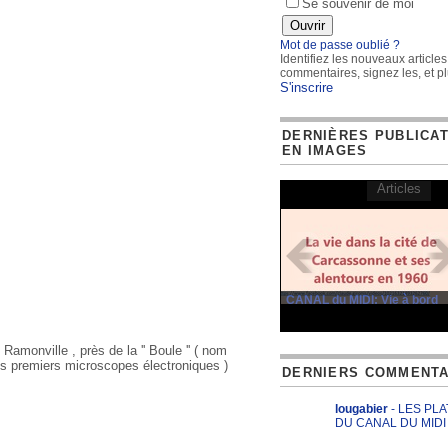
Se souvenir de moi
Mot de passe oublié ?
Identifiez les nouveaux articles
commentaires, signez les, et pl
S'inscrire
DERNIÈRES PUBLICA
EN IMAGES
Articles
CANAL du MIDI: Vie à bord
amonville , près de la '' Boule '' ( nom
es premiers microscopes électroniques )
DERNIERS COMMENTA
lougabier
- LES PL
DU CANAL DU MIDI