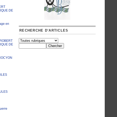
ERT
RQUE DE
age en
RECHERCHE D'ARTICLES
A ROBERT
RQUE DE
PROCYON
ULES
JULES
uerre