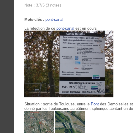
Note : 3.7/5 (3 notes)
Mots-clés :
pont-canal
La réfection de ce
pont
-
canal
est en cours
Situation : sortie de Toulouse, entre le
Pont
des Demoiselles et R
donné par les Toulousains au bâtiment sphérique abritant un d