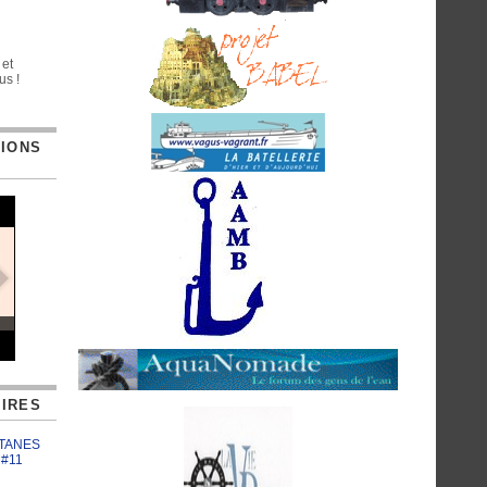
 et
us !
TIONS
IRES
ATANES
 #11