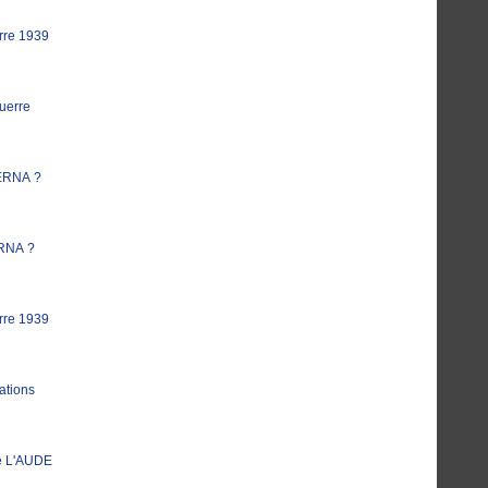
rre 1939
uerre
ERNA ?
RNA ?
rre 1939
ations
e L'AUDE