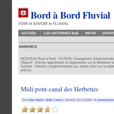
Bord à Bord Fluvial
VOIR et SAVOIR le FLUVIAL
ACCUEIL
LES ANTENNES BaB
INFOS
DIVER
ANNONCE
NOUVEAU Bord à Bord - FLUVIAL Changement d'Administrate
Objectif : Articles approfondis et argumentés sur la Batellerie 
Souhait : Articles complémentaires aux autres sites sur la batell
précis).
Midi:pont-canal des Herbettes
Par
Alain Marie
•
BaB 2 mers
• Samedi 22/11/2008 •
4 commentair