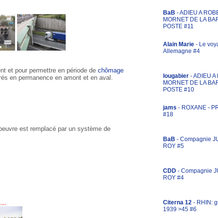
BaB
- ADIEU A ROB
MORNET DE LA BA
POSTE #11
Alain Marie
- Le voy
Allemagne #4
ident et pour permettre en période de
chômage
lougabier
- ADIEU 
arrés en permanence en amont et en aval.
MORNET DE LA BA
POSTE #10
jams
- ROXANE - 
#18
'oeuvre est remplacé par un système de
BaB
- Compagnie J
ROY #5
CDD
- Compagnie 
ROY #4
Citerna 12
- RHIN: g
1939 >45 #6