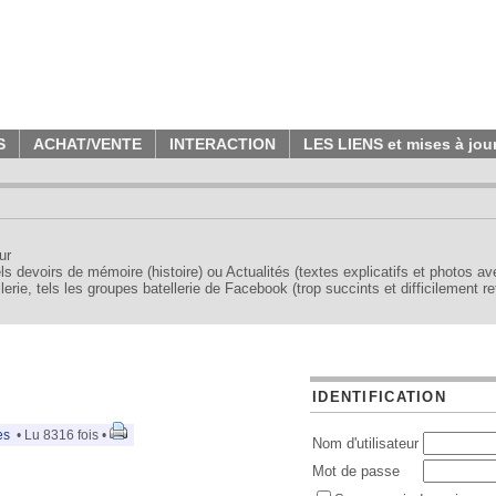
S
ACHAT/VENTE
INTERACTION
LES LIENS et mises à jou
ur
tels devoirs de mémoire (histoire) ou Actualités (textes explicatifs et photos a
erie, tels les groupes batellerie de Facebook (trop succints et difficilement re
IDENTIFICATION
es
• Lu 8316 fois •
Nom d'utilisateur
Mot de passe