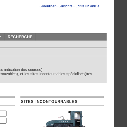
S'identifier
-
S'inscrire
-
Ecrire un article
r
RECHERCHE
vec indication des sources)
trouvables), et les sites incontournables spécialisés(très
SITES INCONTOURNABLES