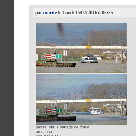
par
marite
le Lundi 15/02/2016 à 05:55
passe sur le barrage de dracè
en saône