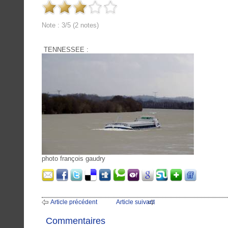
Note : 3/5 (2 notes)
TENNESSEE :
photo françois gaudry
Article précédent
Article suivant
Commentaires