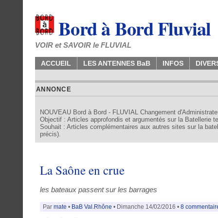
Bord à Bord Fluvial
VOIR et SAVOIR le FLUVIAL
ACCUEIL
LES ANTENNES BaB
INFOS
DIVER
ANNONCE
NOUVEAU Bord à Bord - FLUVIAL Changement d'Administrate
Objectif : Articles approfondis et argumentés sur la Batellerie 
Souhait : Articles complémentaires aux autres sites sur la batell
précis).
La Saône en crue
les bateaux passent sur les barrages
Par
mate
•
BaB Val.Rhône
• Dimanche 14/02/2016 •
8 commentair