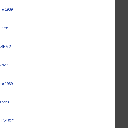
rre 1939
uerre
ERNA ?
RNA ?
rre 1939
ations
e L'AUDE