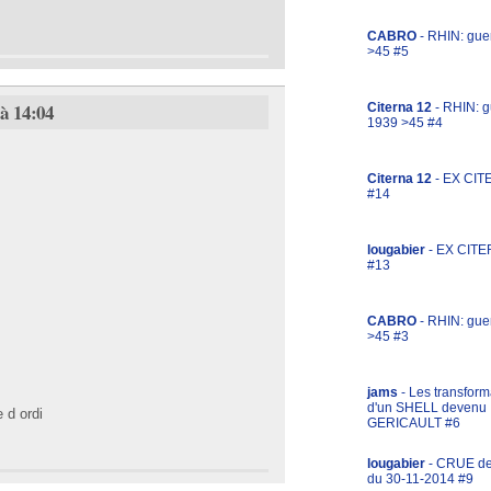
CABRO
- RHIN: gue
>45 #5
 à 14:04
Citerna 12
- RHIN: g
1939 >45 #4
Citerna 12
- EX CIT
#14
lougabier
- EX CITE
#13
CABRO
- RHIN: gue
>45 #3
jams
- Les transform
d'un SHELL devenu
e d ordi
GERICAULT #6
lougabier
- CRUE d
du 30-11-2014 #9