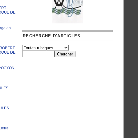
ERT
RQUE DE
age en
RECHERCHE D'ARTICLES
A ROBERT
RQUE DE
PROCYON
ULES
JULES
uerre