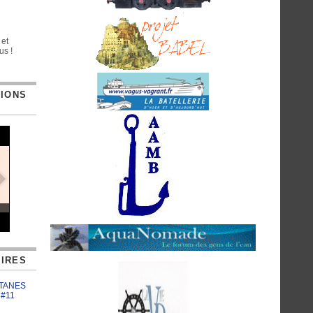
 et
us !
TIONS
IRES
ATANES
 #11