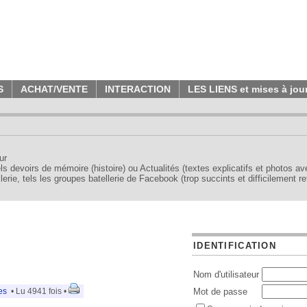
S
ACHAT/VENTE
INTERACTION
LES LIENS et mises à jou
ur
tels devoirs de mémoire (histoire) ou Actualités (textes explicatifs et photos a
erie, tels les groupes batellerie de Facebook (trop succints et difficilement re
IDENTIFICATION
Nom d'utilisateur
es
• Lu 4941 fois •
Mot de passe