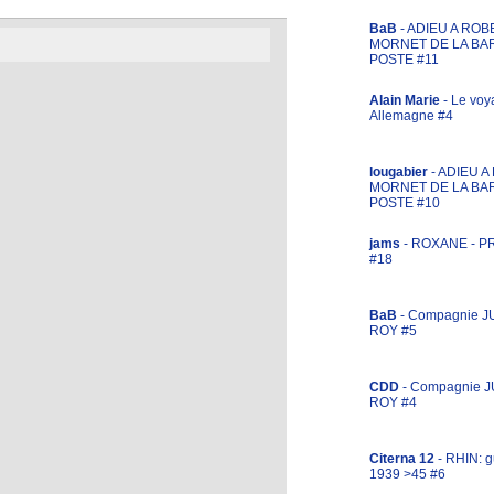
BaB
- ADIEU A ROB
MORNET DE LA BA
POSTE #11
Alain Marie
- Le voy
Allemagne #4
lougabier
- ADIEU 
MORNET DE LA BA
POSTE #10
jams
- ROXANE - 
#18
BaB
- Compagnie J
ROY #5
CDD
- Compagnie 
ROY #4
Citerna 12
- RHIN: g
1939 >45 #6