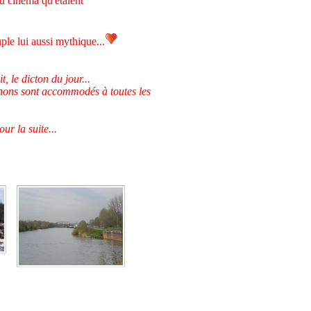
du cinéma qu'étaient
le lui aussi mythique...
 le dicton du jour...
 thons sont accommodés à toutes les
ur la suite...