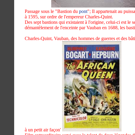
Passage sous le "Bastion du
pont
"; Il appartenait au puis
à 1595, sur ordre de l'empereur Charles-Quint.
Des sept bastions qui existaient à l'origine, celui-ci est le 
démantèlement de l'enceinte par Vauban en 1688, les bastion
Charles-Quint, Vauban, des hommes de guerres et des bâti
à un petit air façon'