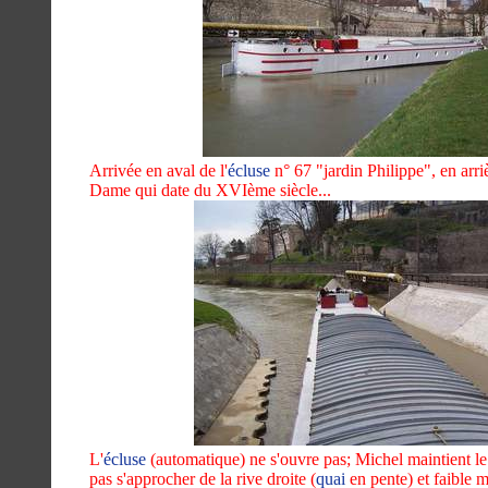
Arrivée en aval de l'
écluse
n° 67 "jardin Philippe", en arri
Dame qui date du XVIème siècle...
L'
écluse
(automatique) ne s'ouvre pas; Michel maintient le 
pas s'approcher de la rive droite (
quai
en pente) et faible m