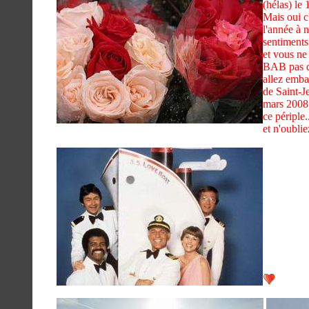
(hélas) le 
Mais oui c'
l'année à n
sentiments 
et vous ne 
BAB pas da
allez emba
de Saint-J
mars 2008,
ce périple.
et n'oubli