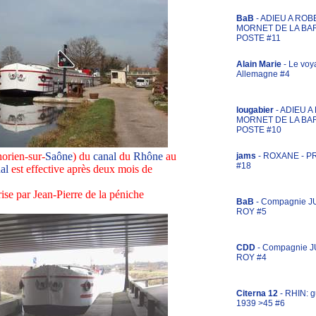
BaB
- ADIEU A ROB
MORNET DE LA BA
POSTE #11
Alain Marie
- Le voy
Allemagne #4
lougabier
- ADIEU 
MORNET DE LA BA
POSTE #10
orien-sur-
Saône
) du
canal
du
Rhône
au
jams
- ROXANE - 
#18
al
est effective après deux mois de
ise par Jean-Pierre de la péniche
BaB
- Compagnie J
ROY #5
CDD
- Compagnie 
ROY #4
Citerna 12
- RHIN: g
1939 >45 #6