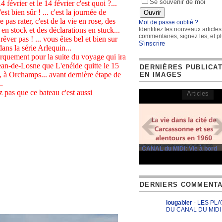
Se souvenir de moi
14 février et le 14 février c'est quoi ?...
est bien sûr ! ... c'est la journée de
e pas rater, c'est de la vie en rose, des
Mot de passe oublié ?
en stock et des déclarations en stuck...
Identifiez les nouveaux articles
commentaires, signez les, et pl
rêver pas ! ... vous êtes bel et bien sur
S'inscrire
ns la série Arlequin...
rquement pour la suite du voyage qui ira
ean-de-Losne que L'enéide quitte le 15
DERNIÈRES PUBLICA
 à Orchamps... avant dernière étape de
EN IMAGES
..
ez pas que ce bateau c'est aussi
Articles
CANAL du MIDI: Vie à bord
DERNIERS COMMENTA
lougabier
- LES PL
DU CANAL DU MIDI