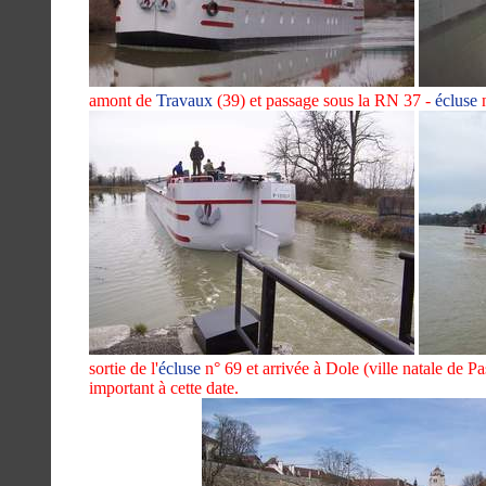
amont de
Travaux
(39) et passage sous la RN 37 -
écluse
n
sortie de l'
écluse
n° 69 et arrivée à Dole (ville natale de Pas
important à cette date.