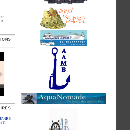
 et
us !
TIONS
IRES
ATANES
 #11