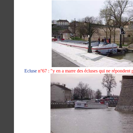
Ecluse
n°67 : "y en a marre des écluses qui ne répondent pa