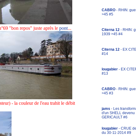
CABRO
- RHIN: gue
>45 #5
°69 "bon repos" juste après le
pont
...
Citerna 12
- RHIN: g
1939 >45 #4
Citerna 12
- EX CIT
#14
lougabier
- EX CITE
#13
CABRO
- RHIN: gue
>45 #3
teur) - la couleur de l'eau trahit le débit
jams
- Les transform
d'un SHELL devenu
GERICAULT #6
lougabier
- CRUE d
du 30-11-2014 #9