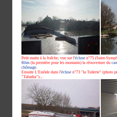
Petit matin à la fraîche, vue sur l'
écluse
n°75 (Saint-Symph
Rhin
(la première pour les montants) la réouverture du
can
chômage
.
Ensuite L'Enéide dans l'
écluse
n°73 "la Tuilerie" (photo pr
"Tabatha")...