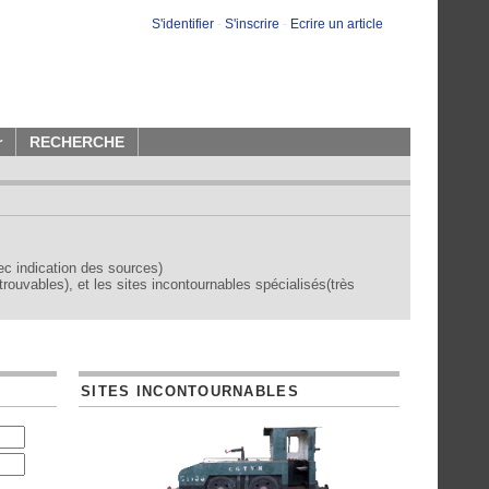
S'identifier
-
S'inscrire
-
Ecrire un article
r
RECHERCHE
vec indication des sources)
trouvables), et les sites incontournables spécialisés(très
SITES INCONTOURNABLES