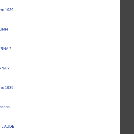
rre 1939
uerre
ERNA ?
RNA ?
rre 1939
ations
e L'AUDE