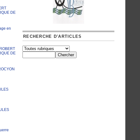
ERT
RQUE DE
age en
RECHERCHE D'ARTICLES
A ROBERT
RQUE DE
PROCYON
ULES
JULES
uerre