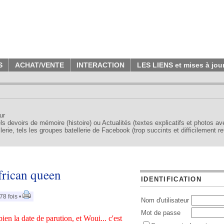
S
ACHAT/VENTE
INTERACTION
LES LIENS et mises à jou
ur
tels devoirs de mémoire (histoire) ou Actualités (textes explicatifs et photos a
erie, tels les groupes batellerie de Facebook (trop succints et difficilement re
african queen
IDENTIFICATION
78 fois •
Nom d'utilisateur
Mot de passe
ien la date de parution, et Woui... c'est