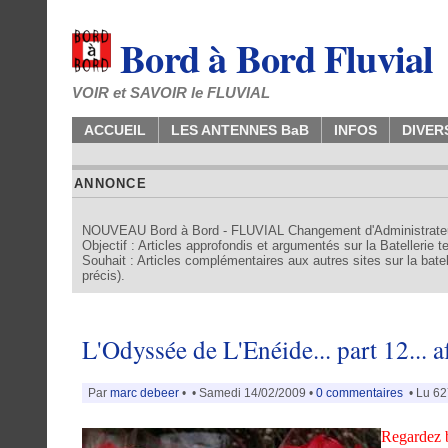
Bord à Bord Fluvial
VOIR et SAVOIR le FLUVIAL
ACCUEIL
LES ANTENNES BaB
INFOS
DIVER
ANNONCE
NOUVEAU Bord à Bord - FLUVIAL Changement d'Administrate
Objectif : Articles approfondis et argumentés sur la Batellerie 
Souhait : Articles complémentaires aux autres sites sur la batell
précis).
L'Odyssée de L'Enéide... part 12... 
Par
marc debeer
•
• Samedi 14/02/2009 •
0 commentaires
• Lu 62
Regardez b