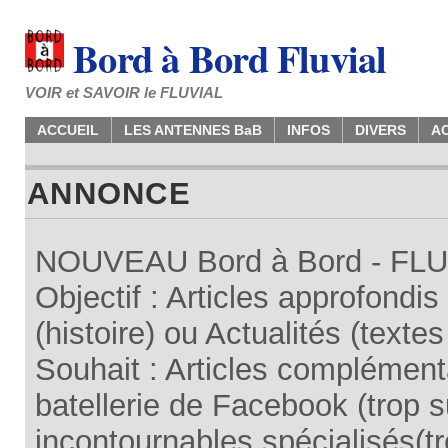
Bord à Bord Fluvial
VOIR et SAVOIR le FLUVIAL
ACCUEIL
LES ANTENNES BaB
INFOS
DIVERS
A
ANNONCE
NOUVEAU Bord à Bord - FLUV
Objectif : Articles approfondi
(histoire) ou Actualités (texte
Souhait : Articles complémenta
batellerie de Facebook (trop su
incontournables spécialisés(tr