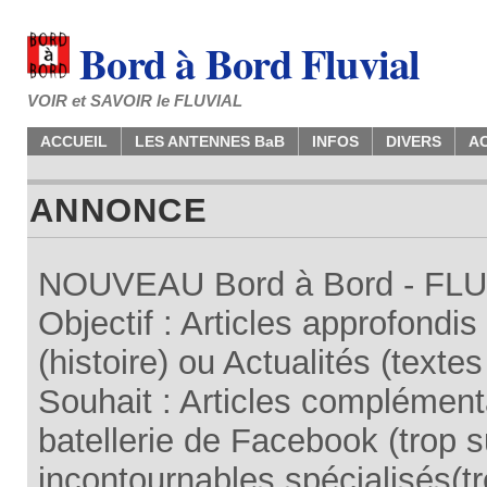
Bord à Bord Fluvial
VOIR et SAVOIR le FLUVIAL
ACCUEIL
LES ANTENNES BaB
INFOS
DIVERS
A
ANNONCE
NOUVEAU Bord à Bord - FLUV
Objectif : Articles approfondi
(histoire) ou Actualités (texte
Souhait : Articles complémenta
batellerie de Facebook (trop su
incontournables spécialisés(tr