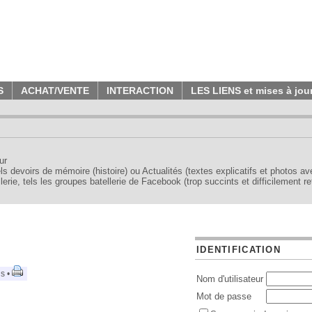
S
ACHAT/VENTE
INTERACTION
LES LIENS et mises à jou
ur
tels devoirs de mémoire (histoire) ou Actualités (textes explicatifs et photos a
erie, tels les groupes batellerie de Facebook (trop succints et difficilement re
IDENTIFICATION
is •
Nom d'utilisateur
Mot de passe