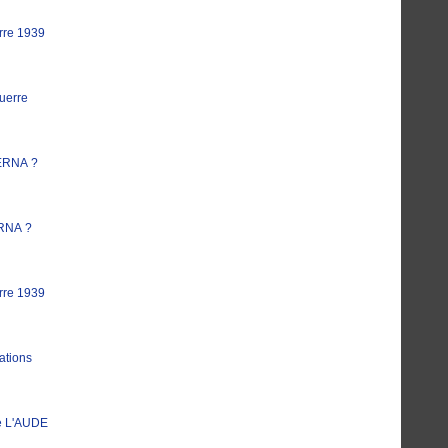
rre 1939
uerre
ERNA ?
RNA ?
rre 1939
ations
e L'AUDE