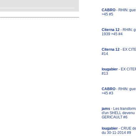
CABRO
- RHIN: gue
>45 #5
Citerna 12
- RHIN: g
1939 >45 #4
Citerna 12
- EX CIT
#14
lougabier
- EX CITE
#13
CABRO
- RHIN: gue
>45 #3
jams
- Les transform
d'un SHELL devenu
GERICAULT #6
lougabier
- CRUE d
du 30-11-2014 #9