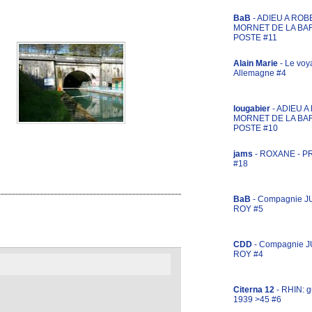
BaB
- ADIEU A ROB
MORNET DE LA BA
POSTE #11
Alain Marie
- Le voy
Allemagne #4
lougabier
- ADIEU 
MORNET DE LA BA
POSTE #10
jams
- ROXANE - 
#18
BaB
- Compagnie J
ROY #5
CDD
- Compagnie 
ROY #4
Citerna 12
- RHIN: g
1939 >45 #6