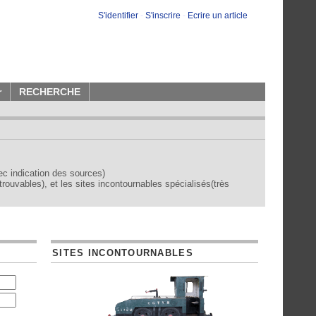
S'identifier
-
S'inscrire
-
Ecrire un article
r
RECHERCHE
vec indication des sources)
trouvables), et les sites incontournables spécialisés(très
SITES INCONTOURNABLES