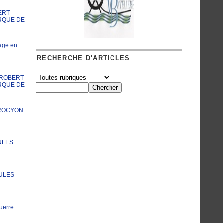
ERT
RQUE DE
age en
RECHERCHE D'ARTICLES
A ROBERT
RQUE DE
PROCYON
ULES
JULES
uerre