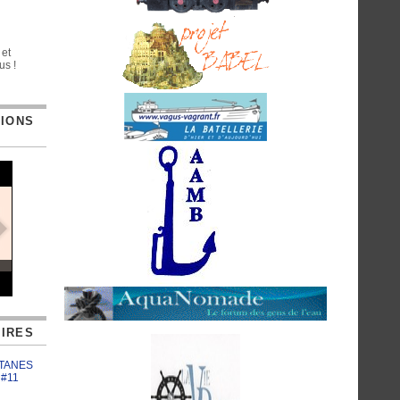
 et
us !
TIONS
IRES
ATANES
 #11