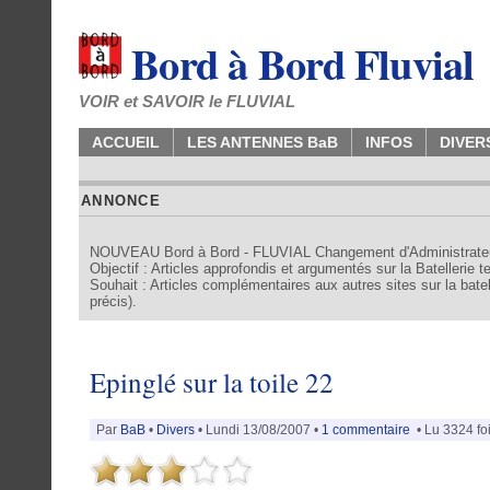
Bord à Bord Fluvial
VOIR et SAVOIR le FLUVIAL
ACCUEIL
LES ANTENNES BaB
INFOS
DIVER
ANNONCE
NOUVEAU Bord à Bord - FLUVIAL Changement d'Administrate
Objectif : Articles approfondis et argumentés sur la Batellerie 
Souhait : Articles complémentaires aux autres sites sur la batell
précis).
Epinglé sur la toile 22
Par
BaB
•
Divers
• Lundi 13/08/2007 •
1 commentaire
• Lu 3324 fo