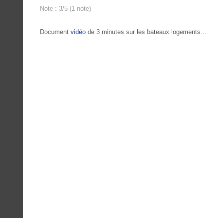
Note : 3/5 (1 note)
Document
vidéo
de 3 minutes sur les bateaux logements...