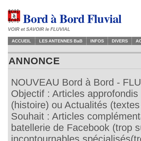
Bord à Bord Fluvial
VOIR et SAVOIR le FLUVIAL
ACCUEIL
LES ANTENNES BaB
INFOS
DIVERS
A
ANNONCE
NOUVEAU Bord à Bord - FLUV
Objectif : Articles approfondi
(histoire) ou Actualités (texte
Souhait : Articles complémenta
batellerie de Facebook (trop su
incontournables spécialisés(tr