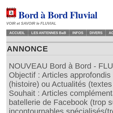
Bord à Bord Fluvial
VOIR et SAVOIR le FLUVIAL
ACCUEIL
LES ANTENNES BaB
INFOS
DIVERS
A
ANNONCE
NOUVEAU Bord à Bord - FLUV
Objectif : Articles approfondi
(histoire) ou Actualités (texte
Souhait : Articles complémenta
batellerie de Facebook (trop su
incontournables spécialisés(tr