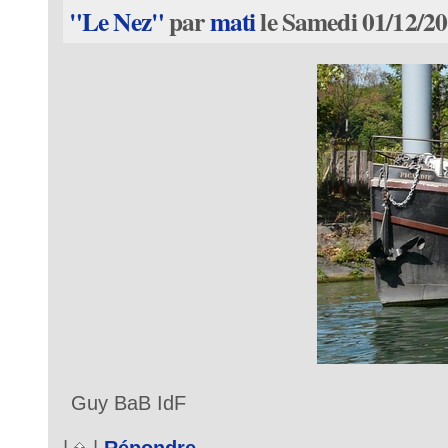
"Le Nez"
par
mati
le Samedi 01/12/20
Guy BaB IdF
|
|
Répondre