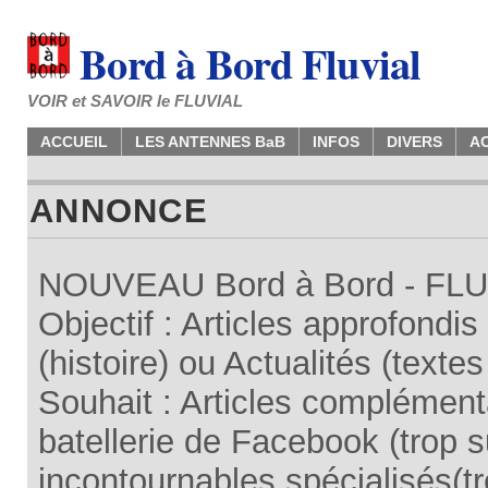
Bord à Bord Fluvial
VOIR et SAVOIR le FLUVIAL
ACCUEIL
LES ANTENNES BaB
INFOS
DIVERS
A
ANNONCE
NOUVEAU Bord à Bord - FLUV
Objectif : Articles approfondi
(histoire) ou Actualités (texte
Souhait : Articles complémenta
batellerie de Facebook (trop su
incontournables spécialisés(tr