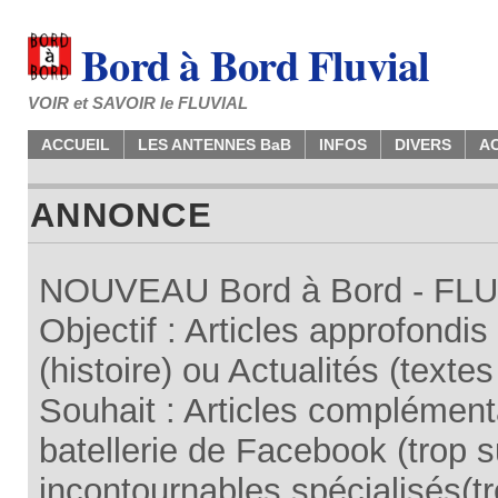
Bord à Bord Fluvial
VOIR et SAVOIR le FLUVIAL
ACCUEIL
LES ANTENNES BaB
INFOS
DIVERS
A
ANNONCE
NOUVEAU Bord à Bord - FLUV
Objectif : Articles approfondi
(histoire) ou Actualités (texte
Souhait : Articles complémenta
batellerie de Facebook (trop su
incontournables spécialisés(tr