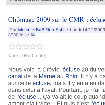
Chômage 2009 sur le CMR : éclu
Par
kikicmr
•
BaB NordEst.fr
• Lundi 14/12/2009
3790 fois •
Note : 0/5 (0 note)
Nous voici à Crévic,
écluse
20 du ve
canal
de la
Marne
au
Rhin
. Il n'y a 
sur cette
écluse
, mais il y en a eu d
dans celui à l'aval. Pourtant, je n'ai 
de l'
écluse
... Ça valait le coup quan
amont était vide... Et puis c'est l'
éclu