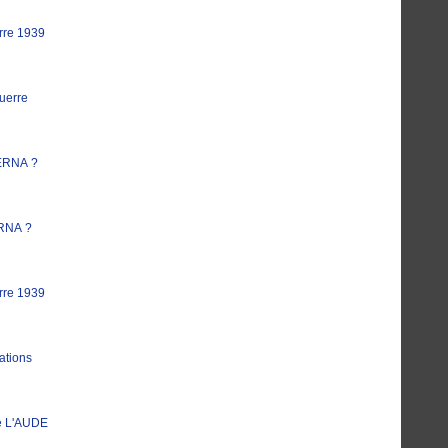
rre 1939
uerre
ERNA ?
RNA ?
rre 1939
ations
e L'AUDE