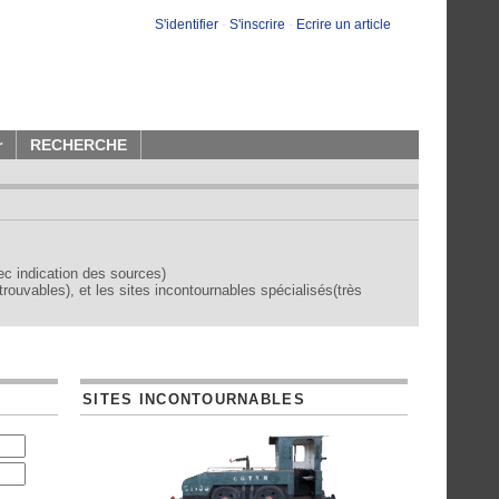
S'identifier
-
S'inscrire
-
Ecrire un article
r
RECHERCHE
vec indication des sources)
trouvables), et les sites incontournables spécialisés(très
SITES INCONTOURNABLES