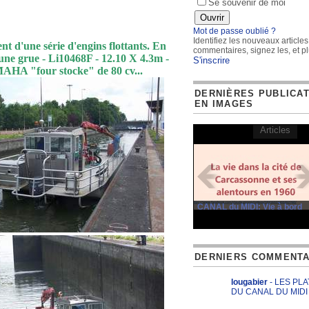
Se souvenir de moi
Mot de passe oublié ?
Identifiez les nouveaux articles
ent d'une série d'engins flottants. En
commentaires, signez les, et pl
ne grue - Li10468F - 12.10 X 4.3m -
S'inscrire
AHA "four stocke" de 80 cv...
DERNIÈRES PUBLICA
EN IMAGES
Articles
CANAL du MIDI: Vie à bord
DERNIERS COMMENTA
lougabier
- LES PL
DU CANAL DU MIDI