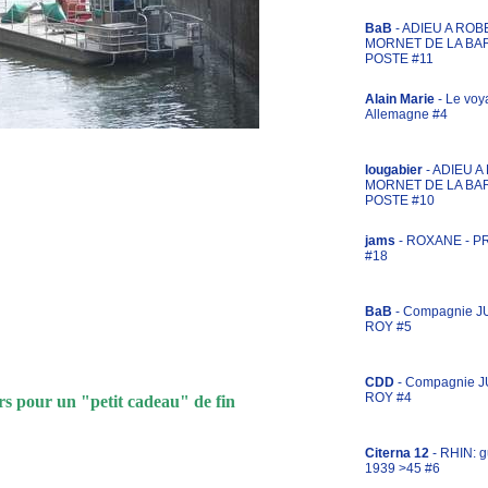
BaB
- ADIEU A ROB
MORNET DE LA BA
POSTE #11
Alain Marie
- Le voy
Allemagne #4
lougabier
- ADIEU 
MORNET DE LA BA
POSTE #10
jams
- ROXANE - 
#18
BaB
- Compagnie J
ROY #5
CDD
- Compagnie 
ROY #4
rs pour un "petit cadeau" de fin
Citerna 12
- RHIN: g
1939 >45 #6