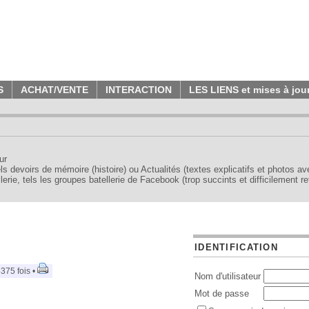
S
ACHAT/VENTE
INTERACTION
LES LIENS et mises à jou
ur
tels devoirs de mémoire (histoire) ou Actualités (textes explicatifs et photos a
erie, tels les groupes batellerie de Facebook (trop succints et difficilement re
IDENTIFICATION
375 fois •
Nom d'utilisateur
Mot de passe