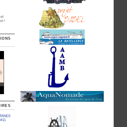
 et
us !
TIONS
IRES
ATANES
 #11