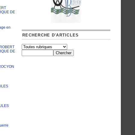
ERT
RQUE DE
age en
RECHERCHE D'ARTICLES
A ROBERT
RQUE DE
PROCYON
ULES
JULES
uerre