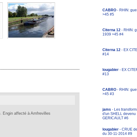
CABRO
- RHIN: gue
>45 #5
Citerna 12
- RHIN: g
1939 >45 #4
Citerna 12
- EX CIT
#14
lougabier
- EX CITE
#13
CABRO
- RHIN: gue
>45 #3
jams
- Les transform
 Engin affecté à Amfrevilles
d'un SHELL devenu
GERICAULT #6
lougabier
- CRUE d
du 30-11-2014 #9