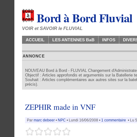
Bord à Bord Fluvial
VOIR et SAVOIR le FLUVIAL
ACCUEIL
LES ANTENNES BaB
INFOS
DIVER
ANNONCE
NOUVEAU Bord à Bord - FLUVIAL Changement d'Administrate
Objectif : Articles approfondis et argumentés sur la Batellerie 
Souhait : Articles complémentaires aux autres sites sur la batell
précis).
ZEPHIR made in VNF
Par
marc debeer
•
NPC
• Lundi 16/06/2008 •
1 commentaire
• Lu 5