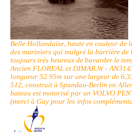
Belle Hollandaise, haute en couleur de l
des mariniers qui malgré la barrière de 
toujours très heureux de bavarder le tem
Ancien FLOREAL et DIMAR.W - AN3143
longueur 52.95m sur une largeur de 6.
512, construit à Spandau-Berlin en All
bateau est motorisé par un VOLVO PENT
(merci à Guy pour les infos complémentai