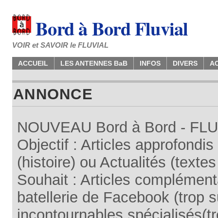
Bord à Bord Fluvial
VOIR et SAVOIR le FLUVIAL
ACCUEIL
LES ANTENNES BaB
INFOS
DIVERS
A
ANNONCE
NOUVEAU Bord à Bord - FLUV
Objectif : Articles approfondi
(histoire) ou Actualités (texte
Souhait : Articles complémenta
batellerie de Facebook (trop su
incontournables spécialisés(tr