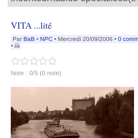
VITA ...lité
Par
BaB
•
NPC
• Mercredi 20/09/2006 •
0 comm
•
Note : 0/5 (0 note)