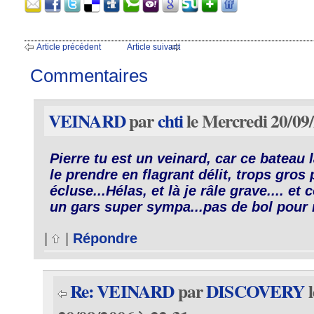
Article précédent
Article suivant
Commentaires
VEINARD
par
chti
le Mercredi 20/09
Pierre tu est un veinard, car ce bateau 
le prendre en flagrant délit, trops gro
écluse...Hélas, et là je râle grave.... e
un gars super sympa...pas de bol pour m
|
|
Répondre
Re: VEINARD
par
DISCOVERY
l