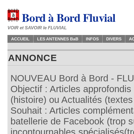
Bord à Bord Fluvial
VOIR et SAVOIR le FLUVIAL
ACCUEIL
LES ANTENNES BaB
INFOS
DIVERS
A
ANNONCE
NOUVEAU Bord à Bord - FLUV
Objectif : Articles approfondi
(histoire) ou Actualités (texte
Souhait : Articles complémenta
batellerie de Facebook (trop su
incontournables spécialisés(tr