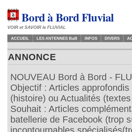
Bord à Bord Fluvial
VOIR et SAVOIR le FLUVIAL
ACCUEIL
LES ANTENNES BaB
INFOS
DIVERS
A
ANNONCE
NOUVEAU Bord à Bord - FLUV
Objectif : Articles approfondi
(histoire) ou Actualités (texte
Souhait : Articles complémenta
batellerie de Facebook (trop su
incontournables spécialisés(tr