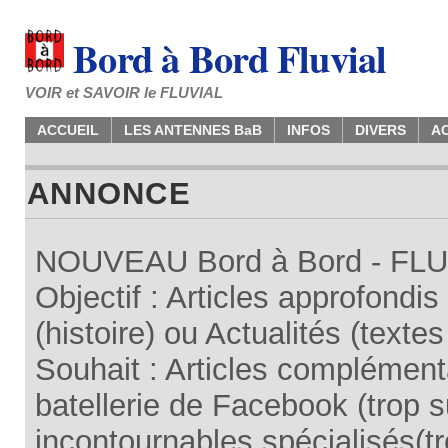
Bord à Bord Fluvial
VOIR et SAVOIR le FLUVIAL
ACCUEIL
LES ANTENNES BaB
INFOS
DIVERS
A
ANNONCE
NOUVEAU Bord à Bord - FLUV
Objectif : Articles approfondi
(histoire) ou Actualités (texte
Souhait : Articles complémenta
batellerie de Facebook (trop su
incontournables spécialisés(tr