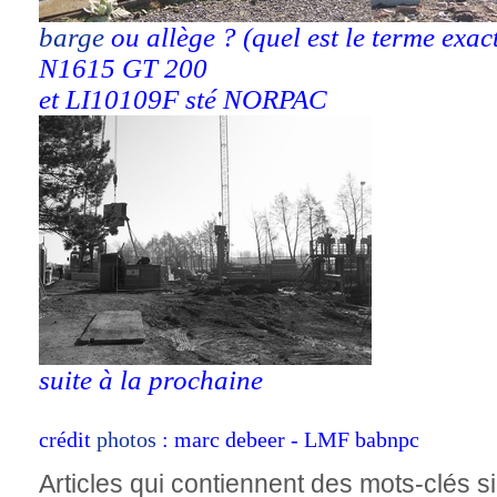
barge
ou allège ? (quel est le terme exac
N1615 GT 200
et LI10109F sté NORPAC
suite à la prochaine
crédit
photos
: marc debeer - LMF babnpc
Articles qui contiennent des mots-clés si