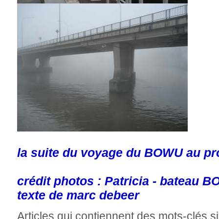
la suite du voyage du BOWU au pr
crédit photos : Patricia - bateau 
texte de marc debeer
Articles qui contiennent des mots-clés si