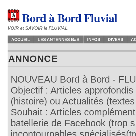
Bord à Bord Fluvial
VOIR et SAVOIR le FLUVIAL
ACCUEIL
LES ANTENNES BaB
INFOS
DIVERS
A
ANNONCE
NOUVEAU Bord à Bord - FLUV
Objectif : Articles approfondi
(histoire) ou Actualités (texte
Souhait : Articles complémenta
batellerie de Facebook (trop su
incontournables spécialisés(tr