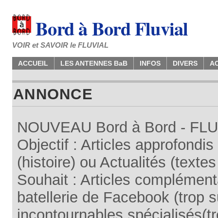
Bord à Bord Fluvial
VOIR et SAVOIR le FLUVIAL
ACCUEIL
LES ANTENNES BaB
INFOS
DIVERS
A
ANNONCE
NOUVEAU Bord à Bord - FLUV
Objectif : Articles approfondi
(histoire) ou Actualités (texte
Souhait : Articles complémenta
batellerie de Facebook (trop su
incontournables spécialisés(tr