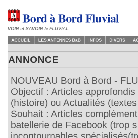
Bord à Bord Fluvial
VOIR et SAVOIR le FLUVIAL
ACCUEIL
LES ANTENNES BaB
INFOS
DIVERS
A
ANNONCE
NOUVEAU Bord à Bord - FLUV
Objectif : Articles approfondi
(histoire) ou Actualités (texte
Souhait : Articles complémenta
batellerie de Facebook (trop su
incontournables spécialisés(tr