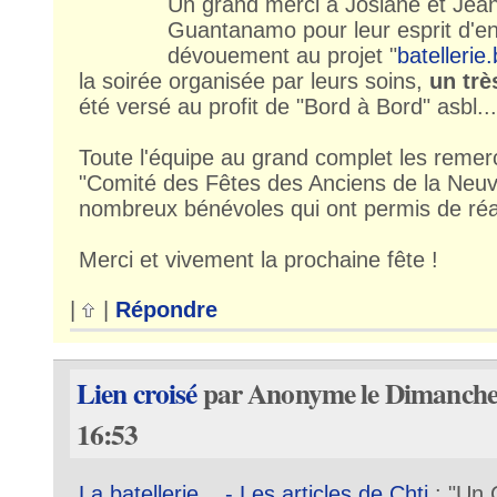
Un grand merci à Josiane et Jean
Guantanamo pour leur esprit d'ent
dévouement au projet "
batellerie
la soirée organisée par leurs soins,
un trè
été versé au profit de "Bord à Bord" asbl...
Toute l'équipe au grand complet les remerc
"Comité des Fêtes des Anciens de la Neuvil
nombreux bénévoles qui ont permis de réalis
Merci et vivement la prochaine fête !
|
|
Répondre
Lien croisé
par Anonyme le Dimanche 
16:53
La batellerie... - Les articles de Chti
: "Un