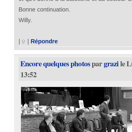
Bonne continuation.
Willy.
|
|
Répondre
Encore quelques photos
par
grazi
le L
13:52