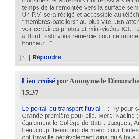
industriels et affréteurs ont réussi à s'éco
temps de la remontée vers la surface sem
Un P.V. sera rédigé et accessible au téléc
"membres-bateliers" au plus vite...En att
voir certaines photos et mini-vidéos ICI. T
à Bord" asbl vous remercie pour ce momen
bonheur..."
|
|
Répondre
Lien croisé
par Anonyme le Dimanche 
15:37
Le portail du transport fluvial...
: "ry pour s
Grande première pour elle. Merci Nadine 
également le Collège de BaB : Jacques, An
beaucoup, beaucoup de merci pour toutes
ont travaillé bénévolement ainsi qu'à tous l