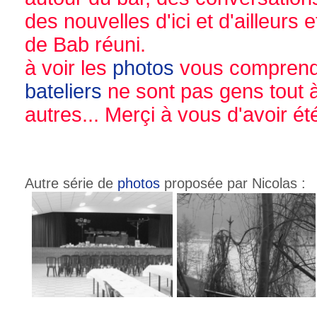
des nouvelles d'ici et d'ailleurs et
de Bab réuni.
à voir les
photos
vous comprendr
bateliers
ne sont pas gens tout 
autres... Merçi à vous d'avoir été
Autre série de
photos
proposée par Nicolas :