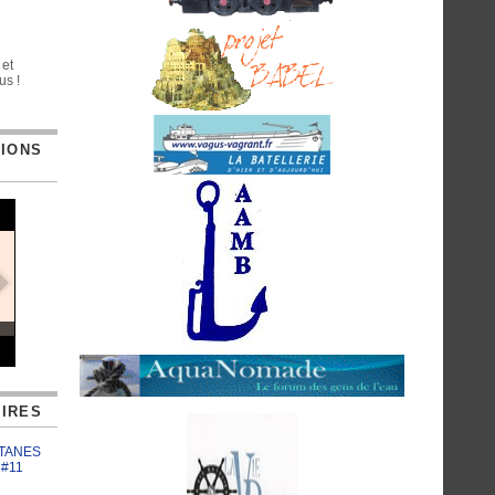
 et
us !
TIONS
IRES
ATANES
 #11