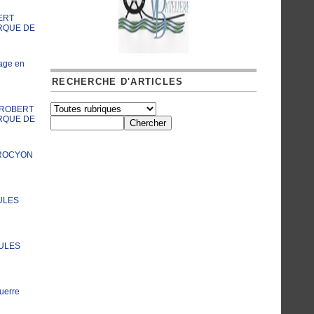
ERT
RQUE DE
age en
RECHERCHE D'ARTICLES
A ROBERT
RQUE DE
PROCYON
ULES
JULES
uerre