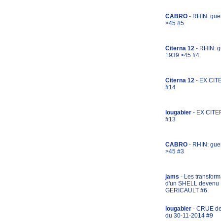
CABRO
- RHIN: gue
>45 #5
Citerna 12
- RHIN: g
1939 >45 #4
Citerna 12
- EX CIT
#14
lougabier
- EX CITE
#13
CABRO
- RHIN: gue
>45 #3
jams
- Les transform
d'un SHELL devenu
GERICAULT #6
lougabier
- CRUE d
du 30-11-2014 #9