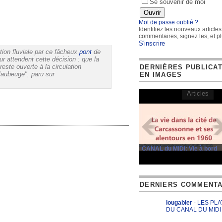
Se souvenir de moi
Mot de passe oublié ?
Identifiez les nouveaux articles
commentaires, signez les, et pl
S'inscrire
ation fluviale par ce fâcheux
pont
de
ur attendent cette décision : que la
reste ouverte à la circulation
DERNIÈRES PUBLICA
Maubeuge", paru sur
EN IMAGES
Articles
CANAL du MIDI: Vie à bord
DERNIERS COMMENTA
lougabier
- LES PL
DU CANAL DU MIDI