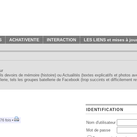
S
ACHAT/VENTE
INTERACTION
LES LIENS et mises à jou
ur
tels devoirs de mémoire (histoire) ou Actualités (textes explicatifs et photos a
erie, tels les groupes batellerie de Facebook (trop succints et difficilement re
IDENTIFICATION
76 fois •
Nom d'utilisateur
Mot de passe