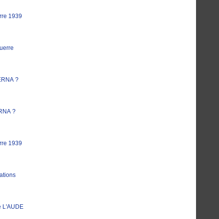
rre 1939
uerre
ERNA ?
RNA ?
rre 1939
ations
e L'AUDE