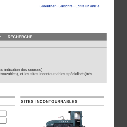
S'identifier
-
S'inscrire
-
Ecrire un article
r
RECHERCHE
vec indication des sources)
trouvables), et les sites incontournables spécialisés(très
SITES INCONTOURNABLES