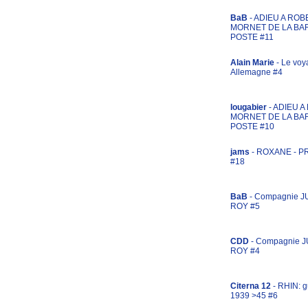
BaB
- ADIEU A ROB
MORNET DE LA BA
POSTE #11
Alain Marie
- Le voy
Allemagne #4
lougabier
- ADIEU 
MORNET DE LA BA
POSTE #10
jams
- ROXANE - 
#18
BaB
- Compagnie J
ROY #5
CDD
- Compagnie 
ROY #4
Citerna 12
- RHIN: g
1939 >45 #6