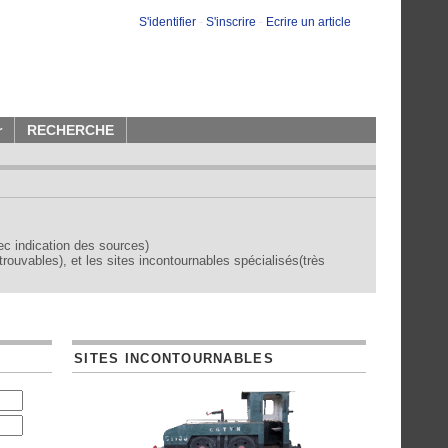
S'identifier
-
S'inscrire
-
Ecrire un article
r
RECHERCHE
vec indication des sources)
trouvables), et les sites incontournables spécialisés(très
SITES INCONTOURNABLES