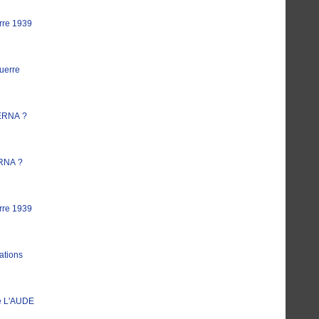
rre 1939
uerre
ERNA ?
RNA ?
rre 1939
ations
e L'AUDE