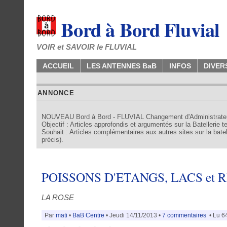
Bord à Bord Fluvial
VOIR et SAVOIR le FLUVIAL
ACCUEIL
LES ANTENNES BaB
INFOS
DIVER
ANNONCE
NOUVEAU Bord à Bord - FLUVIAL Changement d'Administrate
Objectif : Articles approfondis et argumentés sur la Batellerie 
Souhait : Articles complémentaires aux autres sites sur la batell
précis).
POISSONS D'ETANGS, LACS et RI
LA ROSE
Par
mati
•
BaB Centre
• Jeudi 14/11/2013 •
7 commentaires
• Lu 64