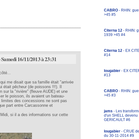
CABRO
- RHIN: gue
>45 #5
Citerna 12
- RHIN: g
1939 >45 #4
Citerna 12
- EX CIT
#14
e Samedi 16/11/2013 à 23:31
lougabier
- EX CITE
côté...
#13
 qui me disait que sa famille était "arrivée
 était pêcheur (de poissons !!!). Il
CABRO
- RHIN: gue
n sur la "rivière" (fleuve AUDE) et une
>45 #3
r le poisson, ils avaient un bateau-
es limites des concessions ne sont pas
que part entre Carcassonne et
jams
- Les transform
idi, si il a des informations sur cette
d'un SHELL devenu
GERICAULT #6
lougabier
- CRUE d
du 30-11-2014 #9