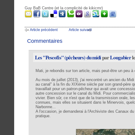
Guy BaB Centre (et la complicité de kikicmr)
Article précédent
Article suivant
Commentaires
Les "Pescofis" (pêcheurs) du midi
par
Lougabier
l
Mati, je rebondis sur ton article, mais peut-être un peu à 
Au mois de juillet (2013), j'ai rencontré un ancien du Midi
au canal" à la fin du XIXème siècle par son grand-père qui
travaillait pour un patron-pêcheur qui avait une concessio
autre concession sur le canal du Midi. Pour commercialise
vivier. Bien sûr, ce n'est que de la transmission orale, l
connues, mais elles se situaient dans le Minervois, quel
Narbonne...
A l'occasion, je demanderai à l'Archiviste des Canaux du M
pratique.