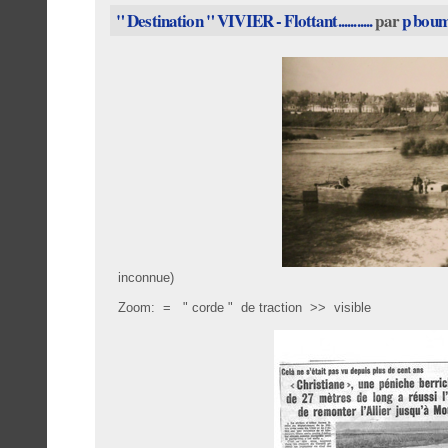
" Destination " VIVIER - Flottant...........
par
p bou
inconnue)
Zoom: = " corde " de traction >> visible