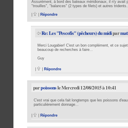
Assurément, à bord des bateaux méridionaux, il n'y avait 
"trouilles", "balances" (2 types de filets) et autres tridents.
|
|
Répondre
Re: Les "Pescofis" (pêcheurs) du midi
par
mat
Merci Lougabier! C'est un bon complément, et ce sujet
beaucoup de recherches à faire...
Guy
|
|
Répondre
par
poissons
le Mercredi 12/08/2015 à 10:41
C'est vrai que cela fait longtemps que les poissons d'eau 
particulièrement donnage...
|
|
Répondre