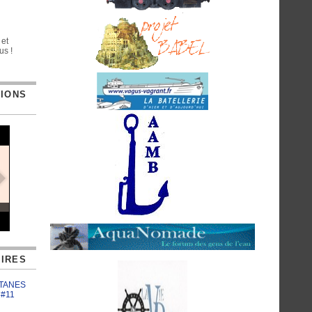
 et
us !
TIONS
IRES
ATANES
 #11