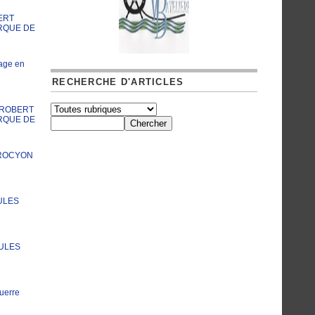
ERT
RQUE DE
age en
RECHERCHE D'ARTICLES
A ROBERT
RQUE DE
PROCYON
ULES
JULES
uerre