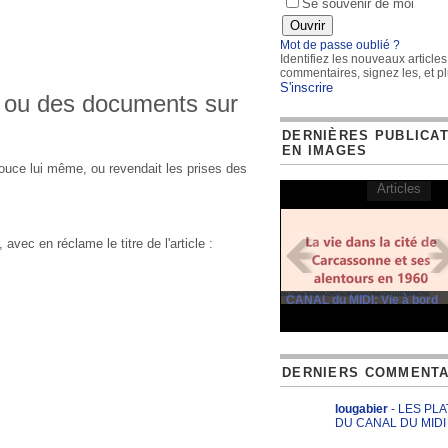
Se souvenir de moi
Mot de passe oublié ?
Identifiez les nouveaux articles
commentaires, signez les, et pl
S'inscrire
 ou des documents sur
DERNIÈRES PUBLICA
EN IMAGES
douce lui même, ou revendait les prises des
Articles
vec en réclame le titre de l'article :
CANAL du MIDI: Vie à bord
DERNIERS COMMENTA
lougabier
- LES PL
DU CANAL DU MIDI