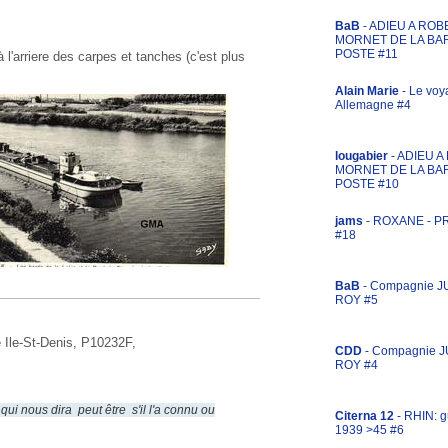
BaB
- ADIEU A ROB
MORNET DE LA BA
POSTE #11
 l'arriere des carpes et tanches (c'est plus
Alain Marie
- Le voy
Allemagne #4
lougabier
- ADIEU 
MORNET DE LA BA
POSTE #10
jams
- ROXANE - 
#18
BaB
- Compagnie J
ROY #5
Ile-St-Denis, P10232F,
CDD
- Compagnie 
ROY #4
qui nous dira peut être
s'il l'a connu
ou
Citerna 12
- RHIN: g
1939 >45 #6