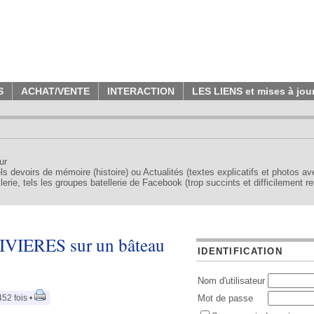
S
ACHAT/VENTE
INTERACTION
LES LIENS et mises à jou
ur
tels devoirs de mémoire (histoire) ou Actualités (textes explicatifs et photos a
erie, tels les groupes batellerie de Facebook (trop succints et difficilement re
VIERES sur un bâteau
IDENTIFICATION
Nom d'utilisateur
52 fois •
Mot de passe