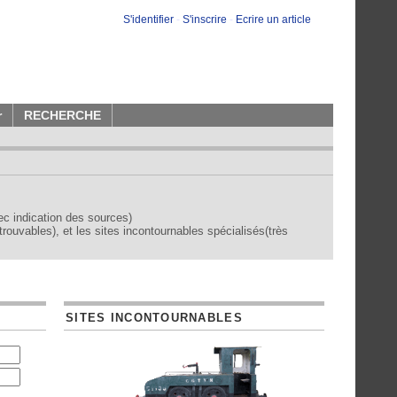
S'identifier
-
S'inscrire
-
Ecrire un article
r
RECHERCHE
vec indication des sources)
trouvables), et les sites incontournables spécialisés(très
SITES INCONTOURNABLES