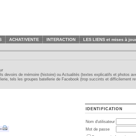
S
ACHAT/VENTE
INTERACTION
LES LIENS et mises à jou
ur
tels devoirs de mémoire (histoire) ou Actualités (textes explicatifs et photos a
erie, tels les groupes batellerie de Facebook (trop succints et difficilement re
IDENTIFICATION
Nom d'utilisateur
 •
Mot de passe