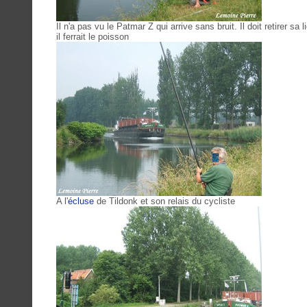
Il n'a pas vu le Patmar Z qui arrive sans bruit. Il doit retirer
il ferrait le poisson
A l'
écluse
de Tildonk et son relais du cycliste