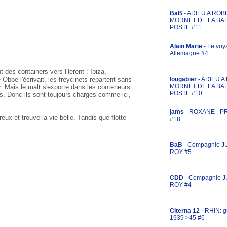
BaB
- ADIEU A ROB
MORNET DE LA BA
POSTE #11
Alain Marie
- Le voy
Allemagne #4
nt des containers vers Herent : Ibiza,
be l'écrivait, les freycinets repartent sans
lougabier
- ADIEU 
MORNET DE LA BA
r. Mais le malt s'exporte dans les conteneurs
POSTE #10
s. Donc ils sont toujours chargés comme ici,
jams
- ROXANE - 
ux et trouve la vie belle. Tandis que flotte
#18
BaB
- Compagnie J
ROY #5
CDD
- Compagnie 
ROY #4
Citerna 12
- RHIN: g
1939 >45 #6