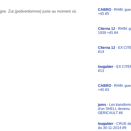
CABRO
- RHIN: gue
 sa ligne. Zut,(podverdomme) juste au moment où
>45 #5
Citerna 12
- RHIN: g
1939 >45 #4
Citerna 12
- EX CIT
#14
lougabier
- EX CITE
#13
CABRO
- RHIN: gue
>45 #3
jams
- Les transform
d'un SHELL devenu
GERICAULT #6
lougabier
- CRUE d
du 30-11-2014 #9