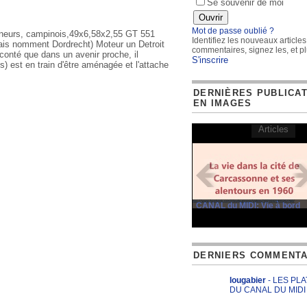
Se souvenir de moi
Mot de passe oublié ?
teneurs, campinois,49x6,58x2,55 GT 551
Identifiez les nouveaux articles
ndais nomment Dordrecht) Moteur un Detroit
commentaires, signez les, et pl
aconté que dans un avenir proche, il
S'inscrire
 est en train d'être aménagée et l'attache
DERNIÈRES PUBLICA
EN IMAGES
Articles
CANAL du MIDI: Vie à bord
DERNIERS COMMENTA
lougabier
- LES PL
DU CANAL DU MIDI