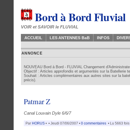
Bord à Bord Fluvial
VOIR et SAVOIR le FLUVIAL
ACCUEIL
LES ANTENNES BaB
INFOS
DIVER
ANNONCE
NOUVEAU Bord à Bord - FLUVIAL Changement d'Administrate
Objectif : Articles approfondis et argumentés sur la Batellerie 
Souhait : Articles complémentaires aux autres sites sur la batell
précis).
Patmar Z
Canal Louvain Dyle 6/6/7
Par
HORUS
•
• Jeudi 07/06/2007 •
0 commentaires
• Lu 5663 fois