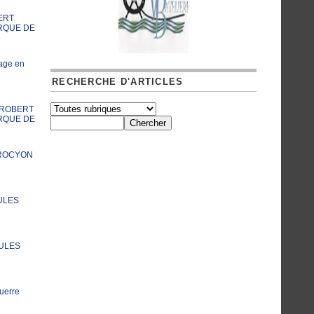
ERT
RQUE DE
age en
RECHERCHE D'ARTICLES
A ROBERT
RQUE DE
PROCYON
ULES
JULES
uerre