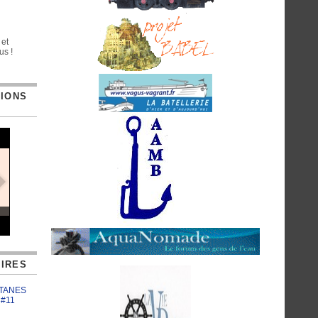
 et
us !
TIONS
IRES
ATANES
 #11