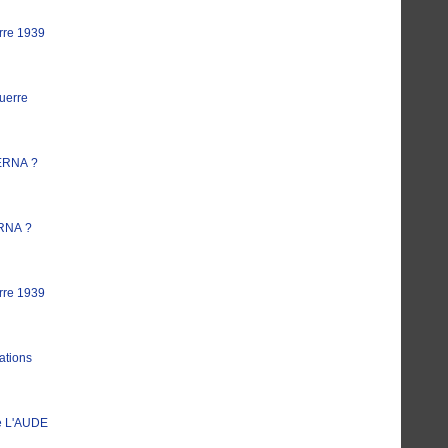
rre 1939
uerre
ERNA ?
RNA ?
rre 1939
ations
e L'AUDE